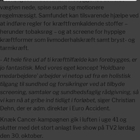
vægten nede, spise sundt og motionere 
regelmæssigt. Samfundet kan tilsvarende hjælpe ved 
at indføre regler for kræftfremkaldende stoffer – 
herunder tobaksrøg – og at screene for hyppige 
kræftformer som livmoderhalskræft samt bryst- og 
tarmkræft.
- 
At hele fire ud af ti kræfttilfælde kan forebygges, er 
jo fantastisk. Med vores eget koncept ’Holdbare 
medarbejdere’ arbejder vi netop ud fra en holistisk 
tilgang til sundhed og forsikringer ved at tilbyde 
screening, samtaler og sundhedsfaglig rådgivning, så 
vi kan nå at gribe ind tidligt i forløbet,
 siger Christian 
Dehn, der er adm. direktør i Euro Accident.
Knæk Cancer-kampagnen gik i luften i uge 41 og 
slutter med det stort anlagt live show på TV2 lørdag 
den 30. oktober.