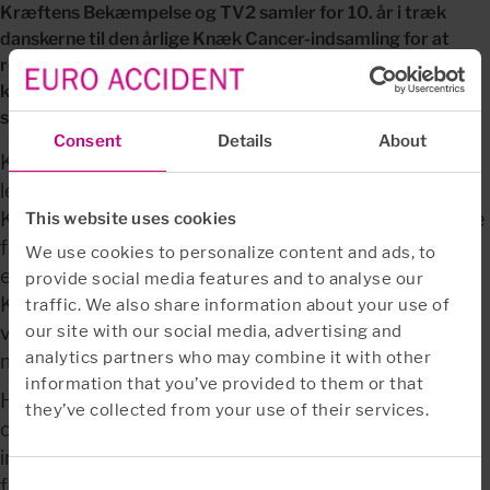
Kræftens Bekæmpelse og TV2 samler for 10. år i træk 
danskerne til den årlige Knæk Cancer-indsamling for at 
rejse donationer til forebyggelse og forskning inden for 
kræftsygdomme. Euro Accident støtter igen i år den gode 
sag. 
Consent
Details
About
Kræft er en alvorlig sygdom, som mange familier 
lever med konsekvenserne af hver dag. Tal fra 
Kræftens Bekæmpelse viser, at en ud af tre danskere 
This website uses cookies
får diagnosticeret kræft, inden de fylder 75 år – og 
We use cookies to personalize content and ads, to
efterlader de to andre som pårørende. Derfor beder 
provide social media features and to analyse our
Kræftens Bekæmpelse og TV2 igen i år danske 
traffic. We also share information about your use of
virksomheder og borgere om donationer i kampen 
our site with our social media, advertising and
analytics partners who may combine it with other
mod kræften under overskriften Knæk Cancer.
information that you’ve provided to them or that
Hos Euro Accident støtter vi Knæk Cancer og 
they’ve collected from your use of their services.
opfordrer alle andre til at gøre det samme. De 
indsamlede penge går til forskning, patientstøtte og 
forebyggende aktiviteter på kræftområdet og er 
Consent