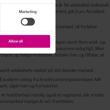
e forsikringskoncern. Sidste år fik selskabet indbetalt 
ten sidste år steg til 66 procent, gik Euro Accident 
Marketing
 DKK).
sat investerer i det danske marked, så forløber 
Allow all
e Advokater, Tandlægeforeningen samt flere små- og 
rt pensionsmarkedet mere konkurrencedygtigt. Men 
bejde og tidlige indsatser
, udtaler han og tilføjer, at 
1 samt selskabets vækst på det danske marked:
Excellent-rating fra kreditvurderingsbureauet AM 
ark, 
siger han og fortsætter:
 er holdbarhed nemlig også et nøgleord, når vi taler 
sionsmarked mange år ud i fremtiden. 