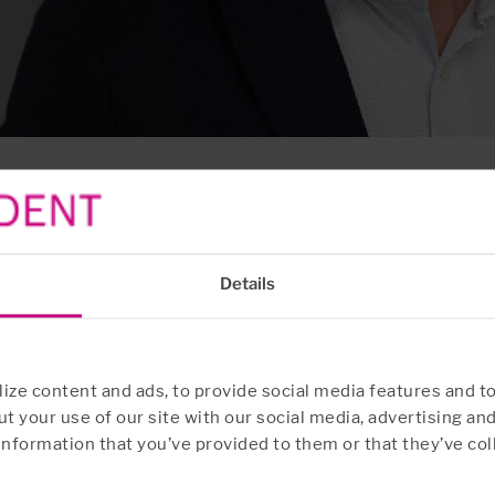
em i Danmark
Details
B offentliggjorde for nyligt sit regnskab for 2
ze content and ads, to provide social media features and to
er for i alt 1,7 milliarder svenske kroner (1,2 mi
t your use of our site with our social media, advertising an
2,3 millioner svenske kroner (152 millioner DKK)
information that you’ve provided to them or that they’ve col
vt på væksten i Danmark, der forløber som forvent