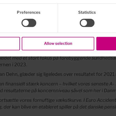
b for 2021, og det viser positive takter for den svensk
svarende til 1,2 milliarder DKK), og selvom skadesprocen
Preferences
Statistics
andede på 212,3 millioner svenske kroner (152 millioner
der det nu offentliggjorte regnskab. Selv om man fort
mas Petersson:
Allow selection
 hvor vi landede store aftaler med blandt andre Dansk
Finanstilsynets nye SUL-bekendtgørelse, der har gjo
arkedet med et stort fokus på forebyggende sundhedsar
rnen i 2023.
n Dehn, glæder sig ligeledes over resultatet for 202
n finansielt stærk koncern – hvilket vores seneste A- 
ed resultaterne på koncernniveau såvel som her i Danm
l fortsætte vores fornuftige vækstkurve. I Euro Accident
, der kan blive en etableret spiller på det danske pen