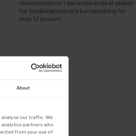
virksomhederne. I den anden ende af skalaen 
har forsikringernes pris kun betydning for 
knap 17 procent.
pdf, 835.1 kB.
Download hele rapporten her
About
 analyse our traffic. We
d analytics partners who
lected from your use of