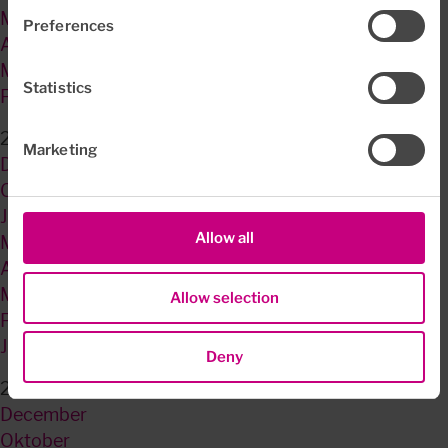
Maj
Preferences
April
Marts
Statistics
Februar
2023
Marketing
December
Oktober
Juni
Allow all
Maj
April
Marts
Allow selection
Februar
Januar
Deny
2022
December
Oktober