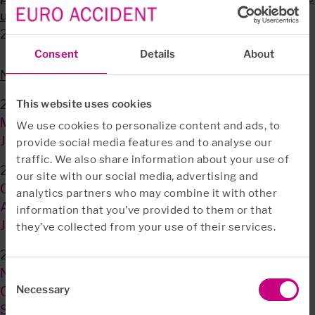
usikre på, om de har penge nok til a...
2020-09-09
Consent
Details
About
Nulstil
2026
This website uses cookies
Marts
We use cookies to personalize content and ads, to
Januar
provide social media features and to analyse our
traffic. We also share information about your use of
2025
our site with our social media, advertising and
Oktober
analytics partners who may combine it with other
April
information that you’ve provided to them or that
Januar
they’ve collected from your use of their services.
2024
November
Consent
Necessary
Oktober
Selection
September