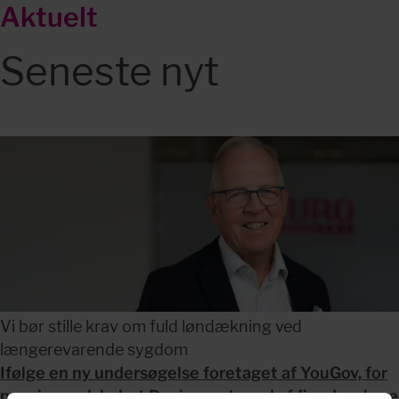
Aktuelt
Seneste nyt
Vi bør stille krav om fuld løndækning ved
længerevarende sygdom
Ifølge en ny undersøgelse foretaget af YouGov, for
pensionsselskabet Danica, er tre ud af fire danskere