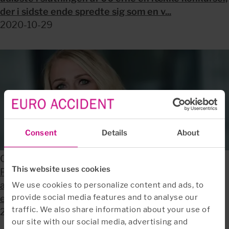
der i sidste ende spredte sig som en v...
2020-10-29
Consent
Details
About
Coronavirussen kan udløse en motivationskrise
This website uses cookies
Først blev mange af os hjemsendt, hvor vi det meste
af foråret sad og vinkede til hinanden på skærmen –
We use cookies to personalize content and ads, to
provide social media features and to analyse our
eller lærte at holde liv i en surdej...
traffic. We also share information about your use of
2020-10-27
our site with our social media, advertising and