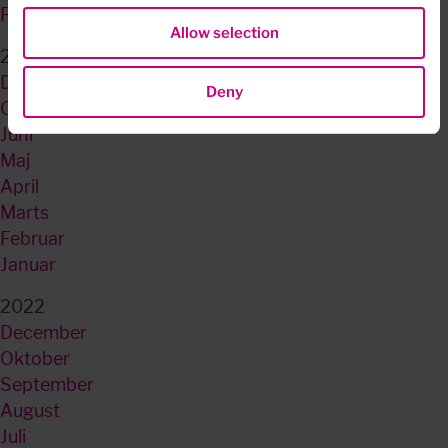
Februar
Allow selection
2023
December
Deny
Oktober
Juni
Maj
April
Marts
Februar
Januar
2022
December
Oktober
September
August
Juli