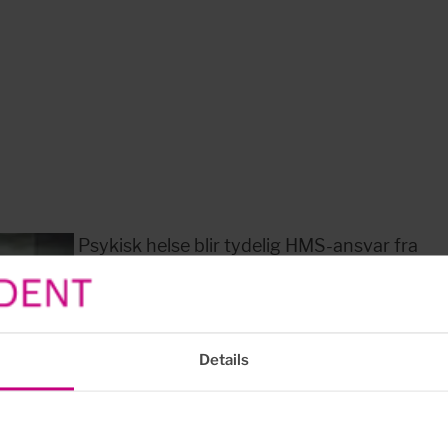
Psykisk helse blir tydelig HMS-ansvar fra
2026 – Et viktig og ett...
Fra januar 2026 trer endringer i
arbeidsmiljøloven i kraft som tydeliggjør
arbeidsgivers ansvar for de ansattes
Details
psykiske og psykososiale arbeidsmiljø.
Endringene markerer et viktig skifte:
Psykisk helse løftes nå eksplisitt inn som