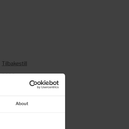
Tilbakestill
2026
Juni
April
Mars
About
Februar
Januar
2025