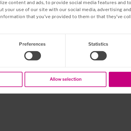
en naturlig del av HMS-arbeidet – på linje
ze content and ads, to provide social media features and to
med fysisk sikkerhet, ergonomi og
t your use of our site with our social media, advertising an
information that you’ve provided to them or that they’ve col
Preferences
Statistics
Allow selection