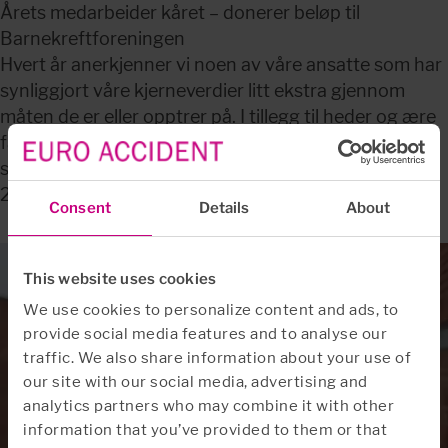
Årets medarbeider kåret – donerer beløp til
Barnekreftforeningen
Hvert år anerkjenner vi noen av våre ansatte som har
synliggjort våre kjerneverdier litt ekstra gjennom
måten de er eller opptrer på. I tillegg til heder og ære
får de også donere et beløp til et veldedig formål de
selv velger.
23.02.2026
Consent
Details
About
This website uses cookies
We use cookies to personalize content and ads, to
provide social media features and to analyse our
traffic. We also share information about your use of
our site with our social media, advertising and
analytics partners who may combine it with other
information that you’ve provided to them or that