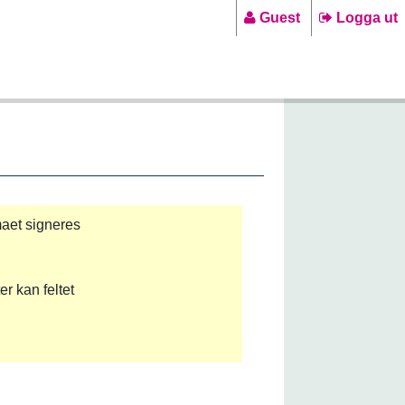
Guest
Logga ut
maet signeres
r kan feltet