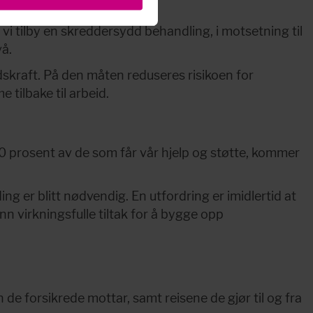
skapasitet over tid.
i tilby en skreddersydd behandling, i motsetning til 
å.
dskraft. På den måten reduseres risikoen for 
e tilbake til arbeid.
0 prosent av de som får vår hjelp og støtte, kommer 
ng er blitt nødvendig. En utfordring er imidlertid at 
n virkningsfulle tiltak for å bygge opp 
 forsikrede mottar, samt reisene de gjør til og fra 