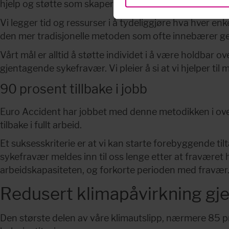
hjelp og støtte som skaper forutsetninger for bevisste 
Vi legger tid og ressurser i å tydeliggjøre hva hver e
den mer tradisjonelle metoden som ofte innebærer ge
Vårt mål er alltid å støtte individet i å være holdbar
gjentagende sykefravær. Vi pleier å si at vi hjelper til 
90 prosent tillbake i jobb
Euro Accident har jobbet med denne metodikken i over 
tilbake i fullt arbeid.
Et suksesskriterie er at vi kan starte forebyggende tilta
sykefravær meldes inn til oss lenge etter at fraværet ha
arbeidskapasiteten, og forkorte perioden med fravær
Redusert klimapåvirkning gje
Den største delen av våre klimautslipp, nærmere 85 pr