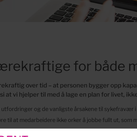
ærekraftige for både 
 bærekraftig over tid – at personen bygger opp ka
i at vi hjelper til med å lage en plan for livet, ik
utfordringer og de vanligste årsakene til sykefravær i
tode