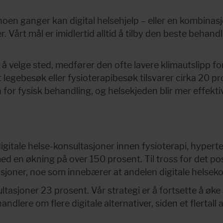
oen ganger kan digital helsehjelp – eller en kombinasjon
årt mål er imidlertid alltid å tilby den beste behandlin
et til å velge sted, medfører den ofte lavere klimautslipp 
t legebesøk eller fysioterapibesøk tilsvarer cirka 20 pr
 for fysisk behandling, og helsekjeden blir mer effektiv
t digitale helse-konsultasjoner innen fysioterapi, hype
 en økning på over 150 prosent. Til tross for det posit
ultasjoner, noe som innebærer at andelen digitale helseko
ltasjoner 23 prosent. Vår strategi er å fortsette å øke
ndlere om flere digitale alternativer, siden et flertal