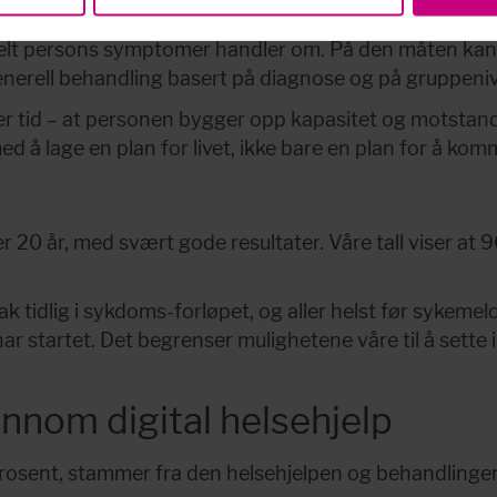
valg, som kan føre til god helse, livskvalitet og arbeid
nkelt persons symptomer handler om. På den måten kan v
nerell behandling basert på diagnose og på gruppeniv
 over tid – at personen bygger opp kapasitet og motstan
med å lage en plan for livet, ikke bare en plan for å komm
20 år, med svært gode resultater. Våre tall viser at 9
k tidlig i sykdoms-forløpet, og aller helst før sykemeldi
r startet. Det begrenser mulighetene våre til å sette in
.
nnom digital helsehjelp
osent, stammer fra den helsehjelpen og behandlingen de