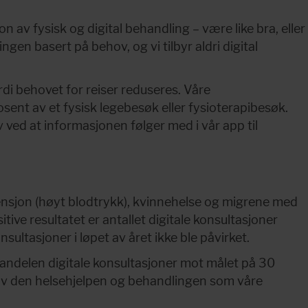
 av fysisk og digital behandling – være like bra, eller 
gen basert på behov, og vi tilbyr aldri digital 
fordi behovet for reiser reduseres. Våre 
osent av et fysisk legebesøk eller fysioterapibesøk. 
 ved at informasjonen følger med i vår app til 
rtensjon (høyt blodtrykk), kvinnehelse og migrene med 
ive resultatet er antallet digitale konsultasjoner 
nsultasjoner i løpet av året ikke ble påvirket.
 andelen digitale konsultasjoner mot målet på 30 
l av den helsehjelpen og behandlingen som våre 