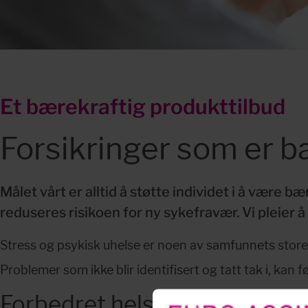
Et bærekraftig produkttilbud
Forsikringer som er b
Målet vårt er alltid å støtte individet i å være
reduseres risikoen for ny sykefravær. Vi pleier å s
Stress og psykisk uhelse er noen av samfunnets store 
Forbedret helse med vår me