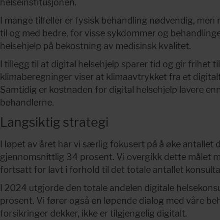
helseinstitusjonen.
I mange tilfeller er fysisk behandling nødvendig, men n
til og med bedre, for visse sykdommer og behandlinger. V
helsehjelp på bekostning av medisinsk kvalitet.
I tillegg til at digital helsehjelp sparer tid og gir frih
klimaberegninger viser at klimaavtrykket fra et digital
Samtidig er kostnaden for digital helsehjelp lavere enn
behandlerne.
Langsiktig strategi
I løpet av året har vi særlig fokusert på å øke antalle
gjennomsnittlig 34 prosent. Vi overgikk dette målet med
fortsatt for lavt i forhold til det totale antallet kons
I 2024 utgjorde den totale andelen digitale helsekonsu
prosent. Vi fører også en løpende dialog med våre beha
forsikringer dekker, ikke er tilgjengelig digitalt.