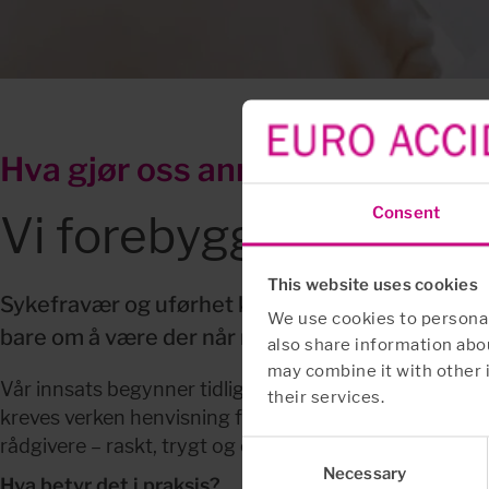
Hva gjør oss annerledes
Consent
Vi forebygger
This website uses cookies
Sykefravær og uførhet koster – for individet, vir
We use cookies to personali
bare om å være der når noe går galt, men om å bid
also share information abou
may combine it with other 
Vår innsats begynner tidlig. Når en ansatt kjenner på b
their services.
kreves verken henvisning fra lege eller godkjenning fr
rådgivere – raskt, trygt og enkelt.
Consent
Necessary
Selection
Hva betyr det i praksis?