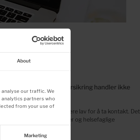
About
kjerne i alt vi gjør. Forsikring handler ikke 
 analyse our traffic. We
d analytics partners who
lected from your use of
mestring, skal terskelen være lav for å ta kontakt. Det 
irekte tilgang til psykologer og helsefaglige 
Marketing