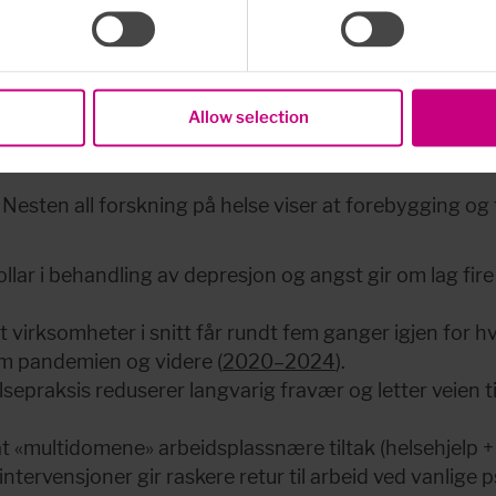
se og arbeidssituasjon, med tydelige mål for mestring o
rbeid i behandlingen, kombinert med praktisk støtte ti
r ved behov med leder/HR, fastlege og NAV for riktig 
Allow selection
pesialister og second opinion.
. Nesten all forskning på helse viser at forebygging og
ar i behandling av depresjon og angst gir om lag fire d
t virksomheter i snitt får rundt fem ganger igjen for hv
om pandemien og videre (
2020–2024
).
sepraksis reduserer langvarig fravær og letter veien tilba
multidomene» arbeidsplassnære tiltak (helsehjelp + ko
ervensjoner gir raskere retur til arbeid ved vanlige ps