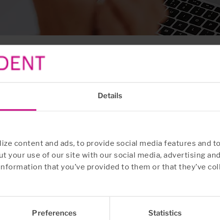
Details
ksomheten og samfunnet. Derfor er forebygging en 
ze content and ads, to provide social media features and to
ra til at det ikke går galt i utgangspunktet.
t your use of our site with our social media, advertising an
information that you’ve provided to them or that they’ve col
elastning, helseutfordringer, utmattelse eller redusert 
a leder. Med Euro Accident får både ansatte og ledere d
Preferences
Statistics