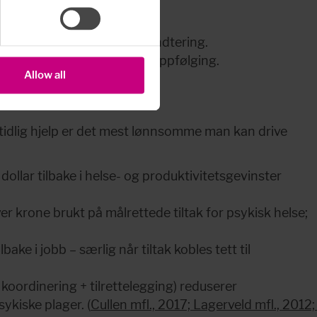
g retur/bevaring av arbeid.
l søvn, smerte- og stresshåndtering.
tilrettelegging og sømløs oppfølging.
Allow all
 tidlig hjelp er det mest lønnsomme man kan drive 
ollar tilbake i helse- og produktivitetsgevinster 
er krone brukt på målrettede tiltak for psykisk helse; 
ke i jobb – særlig når tiltak kobles tett til 
ordinering + tilrettelegging) reduserer 
ykiske plager. (
Cullen mfl., 2017; Lagerveld mfl., 2012; 