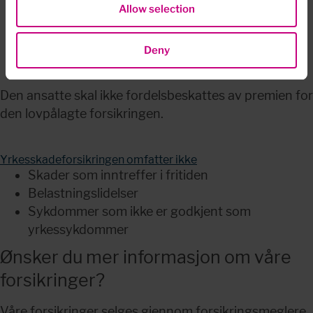
Allow selection
Erstatning ved ervervsuførhet (tap i fremtidig 
inntekt)
Erstatning ved varig medisinsk invaliditet
Deny
Erstatning til de etterlatte ved dødsfall
Den ansatte skal ikke fordelsbeskattes av premien for 
den lovpålagte forsikringen.
Yrkesskadeforsikringen omfatter ikke
Skader som inntreffer i fritiden
Belastningslidelser
Sykdommer som ikke er godkjent som 
yrkessykdommer
Ønsker du mer informasjon om våre 
forsikringer?
Våre forsikringer selges gjennom forsikringsmeglere. 