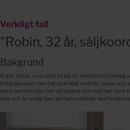
Verkligt fall
"Robin, 32 år, säljkoor
Bakgrund
Robin jobbar som säljstöd på ett medelstort företag sed
träningsvanor men har utvecklat smärta i nacke och ax
uttrycka missnöje över att jobbet inte matchar hans f
mer, och är orolig över att hans mående ska försämras y