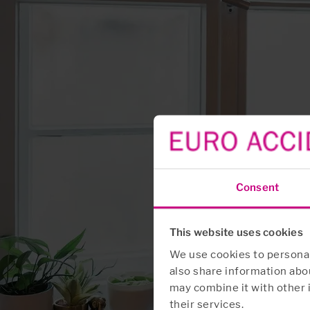
Consent
This website uses cookies
We use cookies to personali
also share information abou
may combine it with other 
their services.