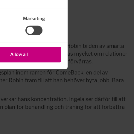
Marketing
n som Ingela gör bekräftar Robin bilden av smärta 
ap med kollegorna. Det pratas mycket om relationer 
Allow all
lig över att smärtorna bara förvärras.
ingsplan inom ramen för ComeBack, en del av 
r Robin fram till att han behöver byta jobb. Bara 
rkar hans koncentration. Ingela ser därför till att 
 plan för behandling och träning för att förbättra 