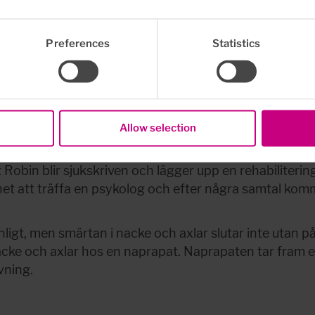
Preferences
Statistics
ngela, hälso- och rehabprocessledare. I kartläggninge
Det framkommer också att Robin upplever ett utanförsk
Allow selection
efter men inte har. Han känner sig nedstämd och är oro
 Robin blir sjukskriven och lägger upp en rehabiliter
t att träffa en psykolog och efter några samtal komme
gt, men smärtan i nacke och axlar slutar inte utan påve
acke och axlar hos en naprapat. Naprapaten tar fram en
vning.