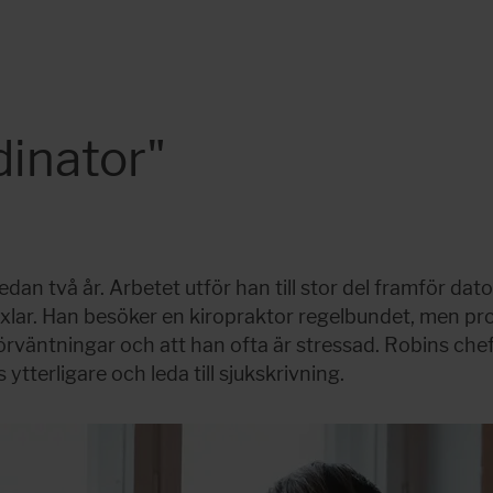
dinator"
an två år. Arbetet utför han till stor del framför dato
lar. Han besöker en kiropraktor regelbundet, men prob
örväntningar och att han ofta är stressad. Robins che
tterligare och leda till sjukskrivning.