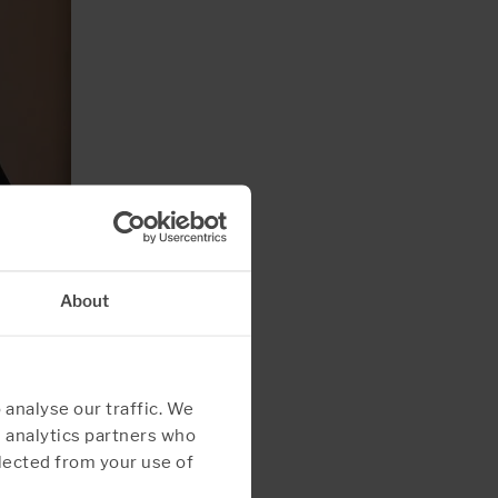
About
 analyse our traffic. We
d analytics partners who
lected from your use of