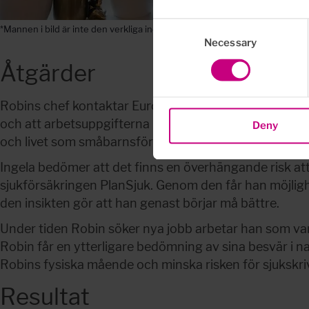
Consent
*Mannen i bild är inte den verkliga individen i fallet
Necessary
Selection
Åtgärder
Robins chef kontaktar Euro Accident som kopplar in I
och att arbetsuppgifterna inte är enligt förväntan. 
Deny
och livet som småbarnsförälder, vilket Robin längtar 
Ingela bedömer att det finns en överhängande risk att
sjukförsäkringen PlanSjuk. Genom den får han möjlighe
den insikten gör att han genast börjar må bättre.
Under tiden Robin söker nya jobb arbetar han som vanli
Robin får en ytterligare bedömning av sina besvär i n
Robins fysiska mående och minska risken för sjukskri
Resultat