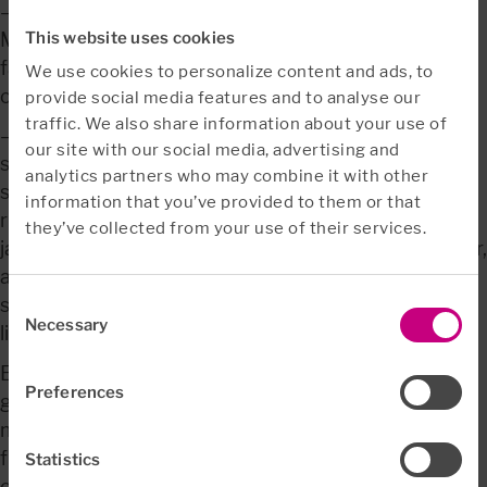
– Livspusslet i sig kan vara en utmaning för kvinnor. 
This website uses cookies
Man ska få ihop allt i privatlivet med fritidsaktiviteter, 
familj, vänner och samtidigt göra karriär, säger hon 
We use cookies to personalize content and ads, to
och fortsätter:
provide social media features and to analyse our
traffic. We also share information about your use of
– Min erfarenhet är att många kvinnor, särskilt unga 
our site with our social media, advertising and
som är i början av sin karriär, har höga krav på sig 
analytics partners who may combine it with other
själva. I kombination med höga arbetskrav är de i 
information that you’ve provided to them or that
riskzonen för att utveckla psykisk ohälsa. Av de som 
they’ve collected from your use of their services.
jag har mött i mitt arbete är det flera som är kursettor, 
ambitiösa och vill visa framfötterna, men det är ofta 
Consent
svårt att få ihop ekvationen med vardagens 
Necessary
Selection
livspussel.
Efter två år med hemmets köksbord som kontor har 
Preferences
gränserna mellan arbets- och privatliv suddats ut allt 
mer. Dessutom har kravet på tillgänglighet ökat inom 
flera branscher där man förväntas vara uppkopplad 
Statistics
och redo för att svara på mejl och frågor utöver 