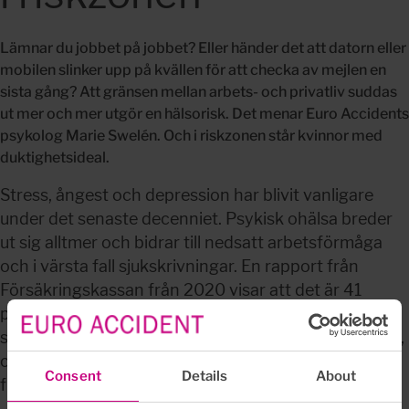
Lämnar du jobbet på jobbet? Eller händer det att datorn eller 
mobilen slinker upp på kvällen för att checka av mejlen en 
sista gång? Att gränsen mellan arbets- och privatliv suddas 
ut mer och mer utgör en hälsorisk. Det menar Euro Accidents 
psykolog Marie Swelén. Och i riskzonen står kvinnor med 
duktighetsideal.
Stress, ångest och depression har blivit vanligare 
under det senaste decenniet. Psykisk ohälsa breder 
ut sig alltmer och bidrar till nedsatt arbetsförmåga 
och i värsta fall sjukskrivningar. En rapport från 
Försäkringskassan från 2020 visar att det är 41 
procent högre risk att kvinnor drabbas av 
stressrelaterad psykisk ohälsa än män. Marie Swelén, 
chefspsykolog på Euro Accident, menar att det finns 
Consent
Details
About
flera bakomliggande stressfaktorer för kvinnor.