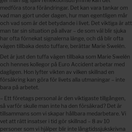
ger man sig själv reflektionsutrymme kan det 
medföra stora förändringar. Det kan vara tankar om 
vad man gjort under dagen, hur man egentligen mår 
och vad som är det betydande i livet. Det viktiga är att 
man tar sin situation på allvar – de som väl blir sjuka 
har ofta förnekat signalerna länge, och då blir ofta 
vägen tillbaka desto tuffare, berättar Marie Swelén.
Det är just den tuffa vägen tillbaka som Marie Swelén 
och hennes kollegor på Euro Accident arbetar med 
dagligen. Hon lyfter vikten av vilken skillnad en 
försäkring kan göra för livets alla utmaningar – inte 
bara på arbetet.
– Ett företags personal är den viktigaste tillgången, 
så varför skulle man inte ha den försäkrad? Det är 
tillsammans som vi skapar hållbara medarbetare. Vi 
vet att rätt insatser i tid gör skillnad – 8 av 10 
personer som vi hjälper blir inte långtidssjukskrivna 