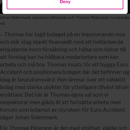
Deny
Johan Sidenmark, styrelseordförande och Thomas Petersson nuvarande
vd.
– Thomas har tagit bolaget på en imponerande resa 
och står idag starkt finansiellt med ett heltäckande 
erbjudande inom försäkring och hälsa som bidrar till 
att företag kan ha hållbara medarbetare som kan 
arbeta och må bra. Thomas insats för att bygga Euro 
Accident och positionera bolaget där det befinner sig 
idag är beundransvärd. Han lämnar över ett välskött 
bolag med starka utsikter för ytterligare tillväxt till sin 
ersättare. Det här är Thomas egna val som vi 
respekterar men gläds åt att fortsätta arbeta med 
honom som ledamot av styrelsen för Euro Accident, 
säger Johan Sidenmark.
För Thomas Peterson är det med stolthet, glädje och 