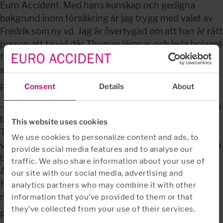
Euro Accident. Med hans kunskap och gedigna 
bakgrund inom försäkring är jag trygg med valet av 
Fredrik som ny vd. Jag är övertygad om att han är rätt 
person att ta vid där Thomas lämnar och leda bolaget 
till nästa nivå, säger Johan Sidenmark, 
styrelseordförande i bolaget.
Consent
Details
About
Fredrik Bergström kommenterar själv:
–Jag har följt Euro Accidents framgångar och det ska 
bli en inspirerande utmaning att bygga vidare på det 
This website uses cookies
Thomas och hans medarbetare har skapat. Jag ser 
We use cookies to personalize content and ads, to
verkligen fram emot att bekanta mig med det här fina 
provide social media features and to analyse our
bolaget och ser en stor framtidspotential för Euro 
traffic. We also share information about your use of
Accident att ytterligare stärka sin position som 
our site with our social media, advertising and
försäkringsbolaget med kundföretagens Hållbara 
analytics partners who may combine it with other
medarbetare i fokus.
information that you’ve provided to them or that
they’ve collected from your use of their services.
Från 2003 har Thomas Petersson varit vd i Euro 