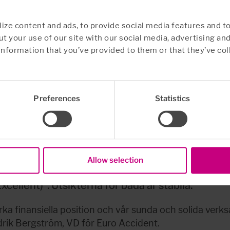
ze content and ads, to provide social media features and to
t your use of our site with our social media, advertising an
information that you’ve provided to them or that they’ve col
Preferences
Statistics
räftad rating av AM B
Allow selection
räftat Euro Accident Livförsäkring AB:s rating: 
cellent)”. Utsikterna för båda är stabila.
rka finansiella position och vår sunda och solida verk
drik Bergström, VD för Euro Accident.