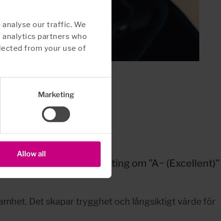
 analyse our traffic. We
d analytics partners who
lected from your use of
Marketing
est
Allow all
en Financial Strength Rating om ”A− (Excellent)” 
samhet. Det skapar trygghet och långsiktigt värde för 