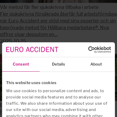
Vår metod får fler sjukskrivna tillbaka i arbete
Fler sjukskrivna försäkrade återfår full arbetsförmåga
när Euro Accident ger stöd med sina experter och sin
beprövade metod för Hållbara medarbetare®. Nya
siffror visar dessutom en...
2025-10-15
Consent
Details
About
This website uses cookies
We use cookies to personalize content and ads, to
provide social media features and to analyse our
traffic. We also share information about your use of
Ett decennium som förmedlarnas förstahandsval
our site with our social media, advertising and
För tionde året i rad har Euro Accident vunnit
analytics partners who may combine it with other