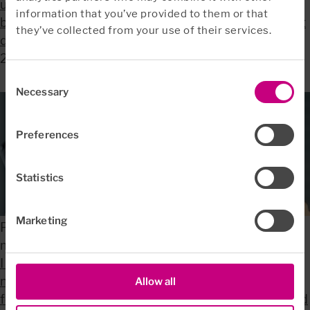
utmärkelsen ”Förmedlarnas val” i Origo Groups stora
information that you’ve provided to them or that
branschundersökning. Det innebär att vi passerar ett
they’ve collected from your use of their services.
decennium på förstaplatsen –...
2025-10-06
Consent
Necessary
Selection
Preferences
Statistics
Marketing
Psykologen: ”Doomscrolling lurar hjärnan – har
motsatt effekt”
I en tid av globala kriser, framtidsoro och snabba
nyhetsflöden är det lätt att jaga mer information i ett
Allow all
försök att känna större kontroll. Men i stället för ökad