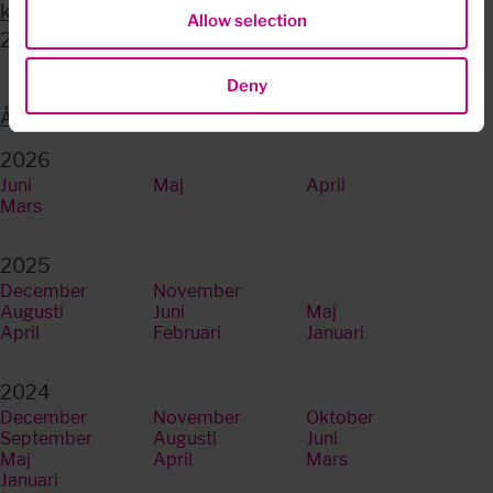
kontroll riskera...
Allow selection
2025-10-01
Deny
Återställ
2026
Juni
Maj
April
Mars
2025
December
November
Oktober
Augusti
Juni
Maj
April
Februari
Januari
2024
December
November
Oktober
September
Augusti
Juni
Maj
April
Mars
Januari