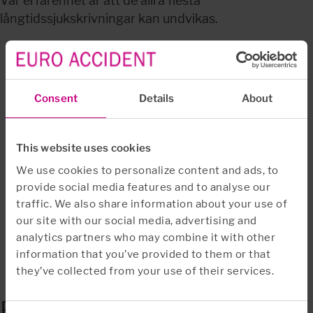
Vår erfarenhet är att de allra flesta 
långtidssjukskrivningar kan undvikas.
Åtta av tio som får hjälp av oss blir 
inte långvarigt sjuka. Det beror på 
Consent
Details
About
att vi agerar väldigt tidigt och ser till 
att du får hjälp direkt. Om vi bara får 
This website uses cookies
möjlighet att starta processen tidigt 
så har vi en bra chans att komma in 
We use cookies to personalize content and ads, to
provide social media features and to analyse our
med rätt åtgärder. En viktig faktor 
traffic. We also share information about your use of
är också att varje försäkrad får en 
our site with our social media, advertising and
individuell plan för att komma 
analytics partners who may combine it with other
tillrätta med sina problem.
information that you’ve provided to them or that
 Fredrik Bengtsson, psykolog  
they’ve collected from your use of their services.
Ekonomisk trygghet