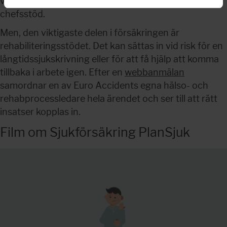
vardagen. Som chef finns också ett särskilt 
chefsstöd.
Men, den viktigaste delen i försäkringen är 
rehabiliteringsstödet. Det kan sättas in vid risk för en 
långtidssjukskrivning eller för att få hjälp att komma 
tillbaka i arbete igen. Efter en 
webbanmälan
samordnar en av Euro Accidents egna hälso- och 
rehabprocessledare hela ärendet och ser till att rätt 
insatser kopplas in.
Film om Sjukförsäkring PlanSjuk