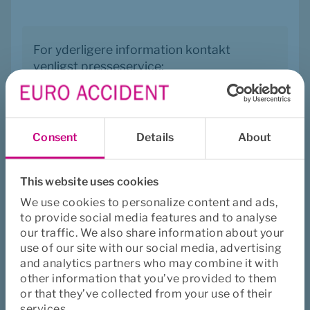
For yderligere information kontakt 
venligst presseservice:
Anders Bo Andersen
Publicity
mobil 
+45 2869 8307
Consent
Details
About
anders@publicity.dk
This website uses cookies
We use cookies to personalize content and ads,
to provide social media features and to analyse
our traffic. We also share information about your
Var denne side en hjælp?
use of our site with our social media, advertising
Ja
Nej
and analytics partners who may combine it with
other information that you’ve provided to them
Hent
Print
Del
or that they’ve collected from your use of their
services.