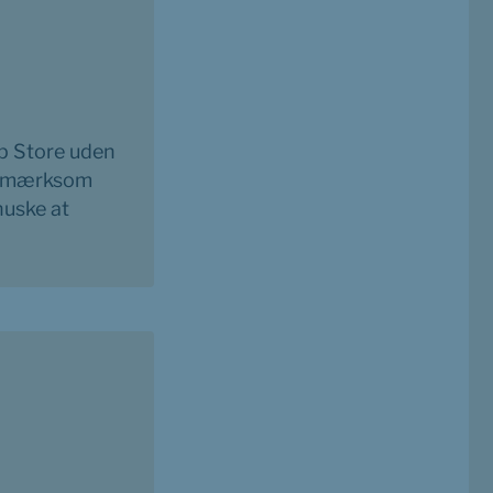
p Store uden 
opmærksom 
uske at 