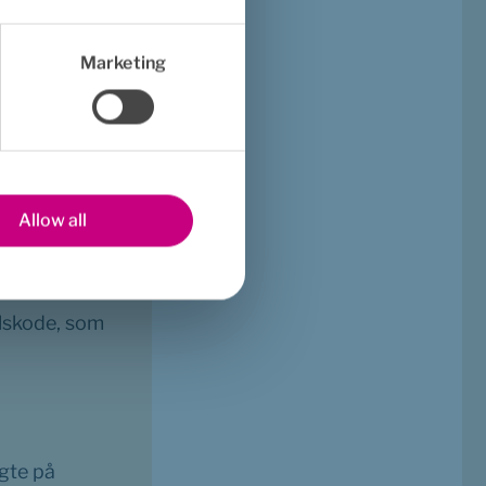
 for mental 
Marketing
Allow all
n), og log 
lskode, som 
te på 