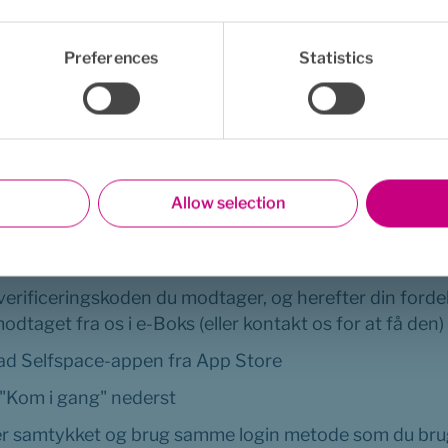
il forskning og udvikling
appen er du samtidig med til at støtte forskning inden
Preferences
Statistics
elvhjælp, som kan gavne endnu flere i fremtiden.
mmer du i gang med Apple
Allow selection
på denne hjemmeside: 
Selfspace
 (www.selfspace.dk/logi
Apple ID eller din e-mail
verificeringskoden du modtager, og herefter din forde
odtaget fra os i e-Boks (eller kontakt os for at få den)
d Selfspace-appen fra App Store
 "Kom i gang" nederst
r samtykket og brug samme login metode som du brug