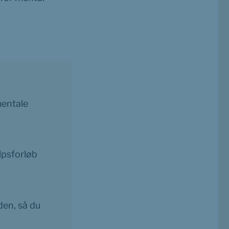
entale 
psforløb 
en, så du 