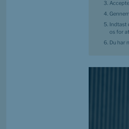
Accepte
Gennemg
Indtast 
os for at få
Du har n