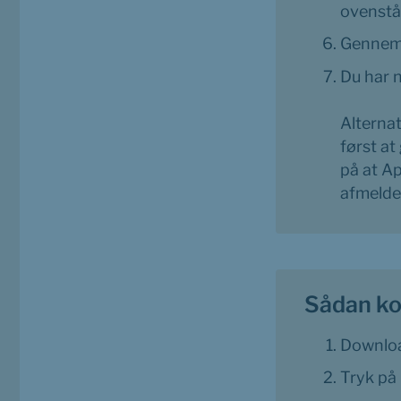
ovenst
Gennemg
Du har n
Alterna
først at
på at Ap
afmelde
Sådan ko
Downloa
Tryk på