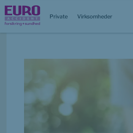
Private
Virksomheder
Start på hovedindhold