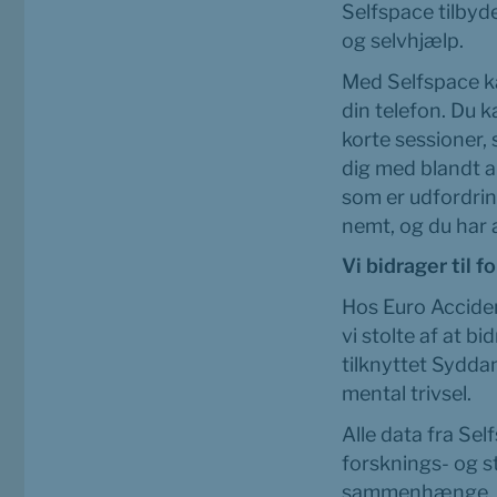
Selfspace tilbyd
og selvhjælp.
Med Selfspace ka
din telefon. Du k
korte sessioner,
dig med blandt a
som er udfordrin
nemt, og du har a
Vi bidrager til 
Hos Euro Acciden
vi stolte af at b
tilknyttet Syddan
mental trivsel.
Alle data fra Se
forsknings- og st
sammenhænge. Ved