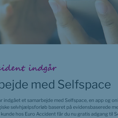
cident indgår
bejde med Selfspace
r indgået et samarbejde med Selfspace, en app og onli
giske selvhjælpsforløb baseret på evidensbaserede met
kunde hos Euro Accident får du nu gratis adgang til Se