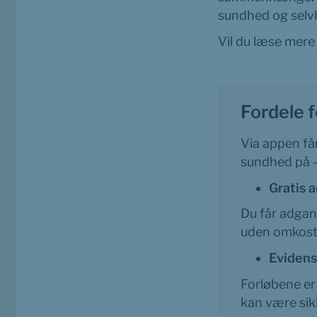
sundhed og selvh
Vil du læse mere
Fordele f
Via appen får
sundhed på – 
Gratis 
Du får adgang
uden omkost
Eviden
Forløbene er
kan være sikk