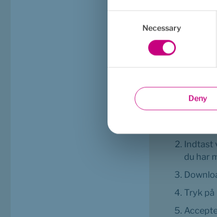
Bidrag t
Consent
Ved at bruge 
Selection
Necessary
sundhed og s
Sådan ko
Deny
Gå ind 
ind med 
Indtast 
du har m
Downloa
Tryk på
Accepte