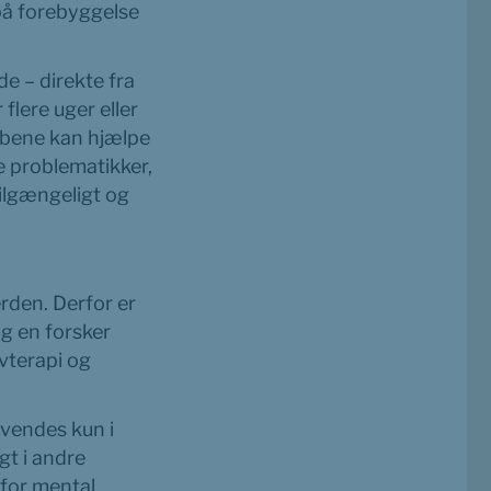
på forebyggelse 
 – direkte fra 
lere uger eller 
øbene kan hjælpe 
 problematikker, 
lgængeligt og 
den. Derfor er 
g en forsker 
vterapi og 
endes kun i 
t i andre 
or mental 