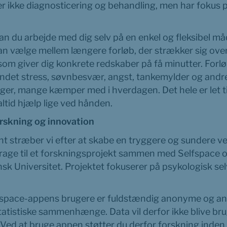
er ikke diagnosticering og behandling, men har fokus 
n du arbejde med dig selv på en enkel og fleksibel måde
an vælge mellem længere forløb, der strækker sig over f
 som giver dig konkrete redskaber på få minutter. Forl
ndet stress, søvnbesvær, angst, tankemylder og andre
ger, mange kæmper med i hverdagen. Det hele er let ti
ltid hjælp lige ved hånden.
forskning og innovation
t stræber vi efter at skabe en tryggere og sundere ver
idrage til et forskningsprojekt sammen med Selfspace o
sk Universitet. Projektet fokuserer på psykologisk sel
lfspace-appens brugere er fuldstændig anonyme og anv
atistiske sammenhænge. Data vil derfor ikke blive brug
 at bruge appen støtter du derfor forskning inden f