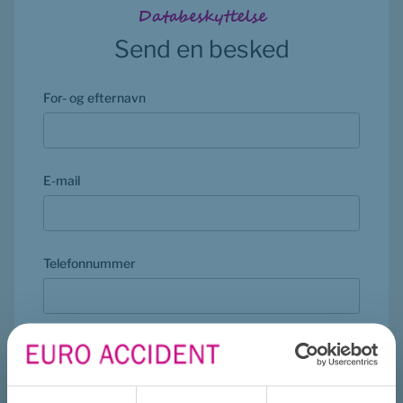
Databeskyttelse
Send en besked
For- og efternavn
E-mail
Telefonnummer
(mandatory)
Meddelelse
*