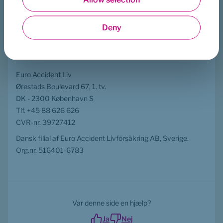
Statistics
Deny
Marketing
Euro Accident Liv
Ørestads Boulevard 67, 1. tv.
DK - 2300 København S
Tlf. +45 88 626 626
CVR-nr. 39727412
Dansk filial af Euro Accident Livförsäkring AB, Sverige. 
Org.nr. 516401-6783
Var denne side en hjælp?
Ja
Nej