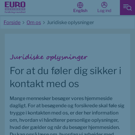
Log ind
English
Forside
Om os
Juridiske oplysninger
Start på hovedindhold
Juridiske oplysninger
For at du føler dig sikker i 
kontakt med os
Mange mennesker besøger vores hjemmeside 
dagligt. For at besøgende og forsikrede skal føle sig 
trygge i kontakten med os, er der her information 
om, hvordan vi håndterer personlige oplysninger, 
hvad der gælder og når du besøger hjemmesiden. 
Du kan også læse om, hvordan vi arbejder med 