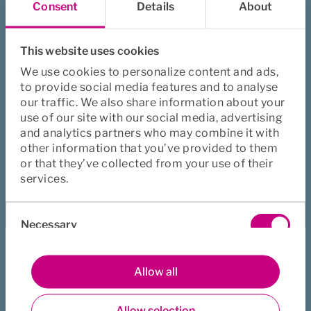
Consent
Details
About
This website uses cookies
We use cookies to personalize content and ads,
to provide social media features and to analyse
our traffic. We also share information about your
use of our site with our social media, advertising
and analytics partners who may combine it with
other information that you’ve provided to them
or that they’ve collected from your use of their
services.
Vedhæft fil (max 24MB i alt)
Consent
Necessary
Selection
Preferences
Allow all
Ja, jeg har læst
.
Euro Accident's privatlivspolitik
Allow selection
https://euroaccident.com/dk/privatlivspolitik