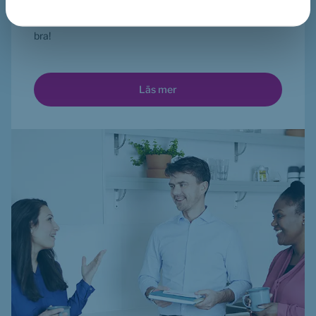
Om du blir sjuk får du och din arbetsgivare snabb hjälp 
med rehabilitering. Allt för att du ska vara frisk och må 
bra!
 Läs mer 