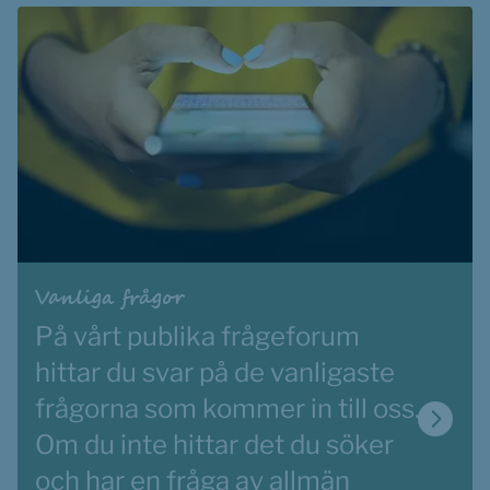
Vanliga frågor
På vårt publika frågeforum 
hittar du svar på de vanligaste 
frågorna som kommer in till oss. 
Om du 
inte hittar det du söker 
och har en fråga av allmän 