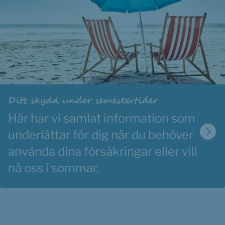
Ditt skydd under semestertider
Här har vi samlat information som 
underlättar för dig när du behöver 
använda dina försäkringar eller vill 
nå oss i sommar.