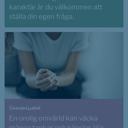
karaktär är du välkommen att 
ställa din egen fråga.
Samtalsstöd
En orolig omvärld kan väcka 
många tankar och känslor. Via 