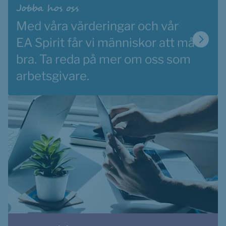
Jobba hos oss
Med våra värderingar och vår 
EA Spirit får vi människor att må 
bra. Ta reda på mer om oss som 
arbetsgivare. 