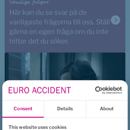
Vanliga frågor
Här kan du se svar på de 
vanligaste frågorna till oss. Ställ 
gärna en egen fråga om du inte 
hittar det du söker. 
Consent
Details
About
This website uses cookies
Hantera oro