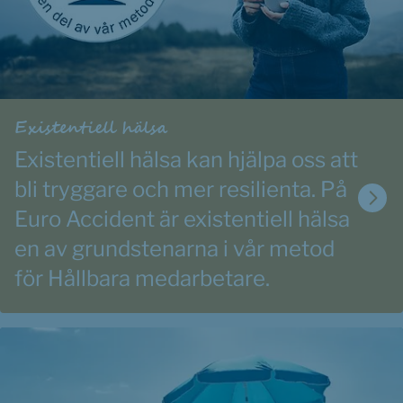
Existentiell hälsa
Existentiell hälsa kan hjälpa oss att 
bli tryggare och mer resilienta. På 
Euro Accident är existentiell hälsa 
en av grundstenarna i vår metod 
för Hållbara medarbetare.