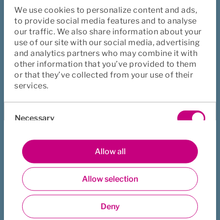
We use cookies to personalize content and ads,
När oro är något du själv inte 
to provide social media features and to analyse
kan påverka och den blir 
our traffic. We also share information about your
use of our site with our social media, advertising
långvarig, kan du behöva ta 
and analytics partners who may combine it with
hjälp.
other information that you’ve provided to them
or that they’ve collected from your use of their
services.
Consent
Necessary
Selection
Sjukförsäkring PlanSjuk
Preferences
Allow all
En trygghet för dig
Allow selection
Statistics
Sjukförsäkring PlanSjuk ger dig ekonomisk trygghet 
om du skulle bli långvarigt sjuk. Du kan när du vill ringa 
Deny
samtalsstöd och få hjälp av till exempel en psykolog. 
Marketing