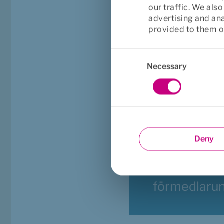
our traffic. We als
advertising and an
provided to them or
Consent
Selection
Necessary
Årets 
livförsäkri
Euro Accident
utmärkelsen
Deny
livförsäkring
SFM:s 
förmedlarun