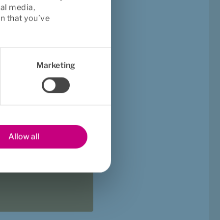
ial media,
n that you’ve
Marketing
ng
 hjälp 
ing hos 
ngvarigt 
Allow all