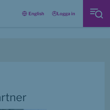
Logga in
English
artner