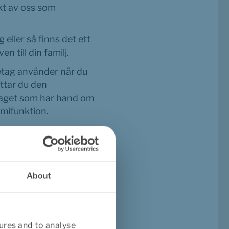
t av oss som 
eller så finns det ett 
n till din familj.
etag använder när du 
ttar du den 
taget som har hand om 
omifunktion.
etaget som kallas 
About
ures and to analyse