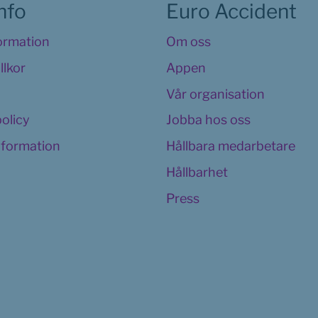
info
Euro Accident
formation
Om oss
llkor
Appen
Vår organisation
policy
Jobba hos oss
information
Hållbara medarbetare
Hållbarhet
Press