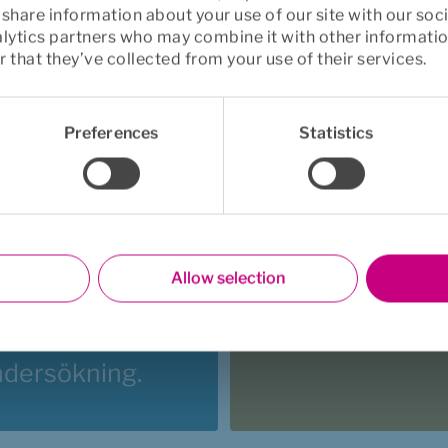
o share information about your use of our site with our soc
alytics partners who may combine it with other informatio
 that they’ve collected from your use of their services.
Preferences
Statistics
Rehabiliteri
ngbolag
8 av 10 som får
 tilldelas 
via sin försäkr
 ”Årets 
oss blir inte lå
Allow selection
sbolag” i 
sjuka.
dersökning.