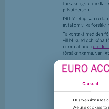
försäkringsförmedlare 
privatperson.
Ditt företag kan redan 
avtal om vilka försäkrin
Ta kontakt med den för
vill bli kund och köpa 
informationen 
om du l
försäkringarna, vanlig
När det gäller gruppfö
gruppföreträdare.
Consent
This website uses 
We use cookies to p