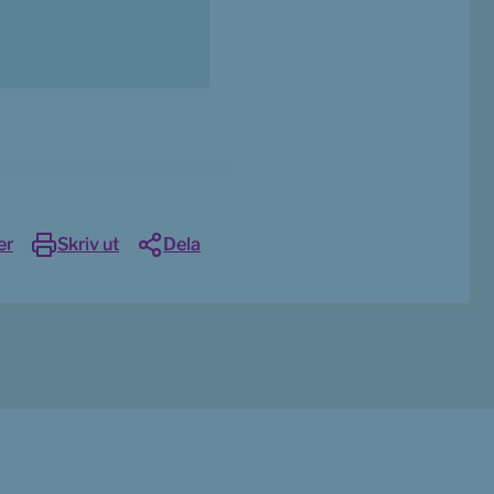
er
Skriv ut
Dela