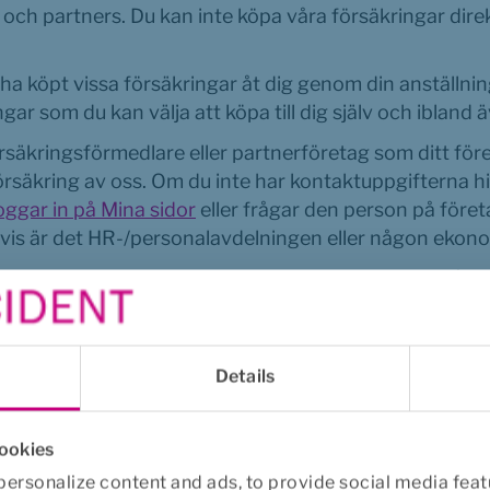
och partners. Du kan inte köpa våra försäkringar direk
ha köpt vissa försäkringar åt dig genom din anställning 
gar som du kan välja att köpa till dig själv och ibland äve
säkringsförmedlare eller partnerföretag som ditt för
försäkring av oss. Om du inte har kontaktuppgifterna hi
oggar in på Mina sidor
 eller frågar den person på före
tvis är det HR-/personalavdelningen eller någon ekon
rsäkringar kan det även finnas en utsedd person på för
Details
cookies
ersonalize content and ads, to provide social media feat