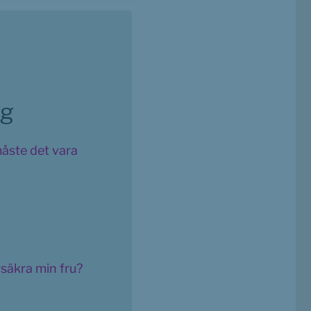
ng
måste det vara
rsäkra min fru?