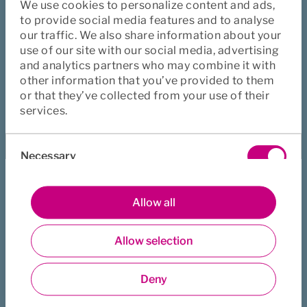
We use cookies to personalize content and ads,
nedlukning – at der mangler forudsigelighed, og det går det 
to provide social media features and to analyse
ud over vores fokus, effektivitet og motivation for at 
our traffic. We also share information about your
arbejde.
use of our site with our social media, advertising
Struktur og sunde rutiner – både på arbejdet og i hjemmet – 
and analytics partners who may combine it with
danner nemlig grundlag for overskud i hverdagen. Det 
other information that you’ve provided to them
or that they’ve collected from your use of their
gælder både i forhold til at være spontan i fritiden og løse nye 
services.
opgaver på arbejdet. Forudsigelighed i arbejdsdagen betyder 
eksempelvis, at man har bedre overblik over sin tid og 
Consent
dermed større overskud til såvel eksisterende som nye 
Necessary
Selection
arbejdsopgaver.
Det går således også udover virksomhederne, der også vil 
Preferences
komme til at mærke en faldende produktivitet og 
Allow all
effektivitet. Det vil på sigt kunne ses på bundlinjen, og tages 
der ikke fat om problemets rod, kan det udvikle sig til en 
Allow selection
Statistics
decideret motivationskrise, der vil skade Danmark 
samfundsøkonomisk.
Deny
Derfor ser jeg det bydende nødvendigt, at den enkelte 
Marketing
medarbejder får de rette redskaber til at skabe struktur i 