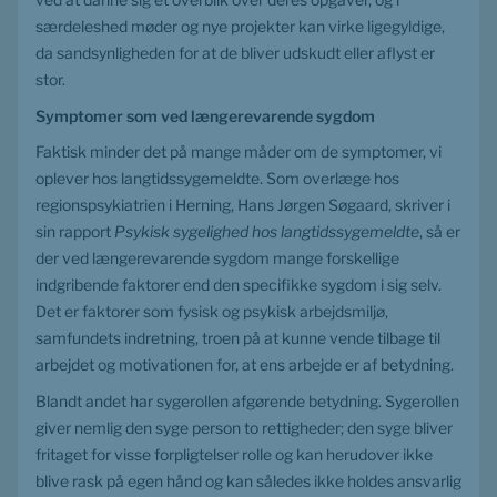
særdeleshed møder og nye projekter kan virke ligegyldige, 
da sandsynligheden for at de bliver udskudt eller aflyst er 
stor.
Symptomer som ved længerevarende sygdom
Faktisk minder det på mange måder om de symptomer, vi 
oplever hos langtidssygemeldte. Som overlæge hos 
regionspsykiatrien i Herning, Hans Jørgen Søgaard, skriver i 
sin rapport 
Psykisk sygelighed hos langtidssygemeldte
, så er 
der ved længerevarende sygdom mange forskellige 
indgribende faktorer end den specifikke sygdom i sig selv. 
Det er faktorer som fysisk og psykisk arbejdsmiljø, 
samfundets indretning, troen på at kunne vende tilbage til 
arbejdet og motivationen for, at ens arbejde er af betydning.
Blandt andet har sygerollen afgørende betydning. Sygerollen 
giver nemlig den syge person to rettigheder; den syge bliver 
fritaget for visse forpligtelser rolle og kan herudover ikke 
blive rask på egen hånd og kan således ikke holdes ansvarlig 