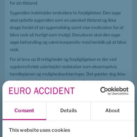
for sin tilstand.
Sygerollen indeholder endvidere to forpligtelser. Den syge 
skal opfatte sygerollen som en uønsket tilstand og ikke 
drage fordel af sin sygemelding samt vise motivation for at 
blive rask så hurtigt som muligt. Derudover skal den syge 
søge behandling og være kooperativ med henblik på at blive 
rask.
For at leve op til rettigheder og forpligtigelser er der ved 
sygdomsforløb udarbejdet redskaber som eksempelvis 
handleplaner og mulighedserklæringer. Det gælder dog ikke 
ved længerevarende hjemsendelser. Her skal den 
hjemsendte kunne møde ind på kontoret fra den ene dag til 
den anden.
Man skal så at sige gå fra 0 km/t til 100 km/t på meget kort 
Consent
Details
About
tid, og det er det de færreste af os, der kan.
Fra coronakrise til motivationskrise
This website uses cookies
Fællesnævneren er – uagtet om man håber eller frygter en 