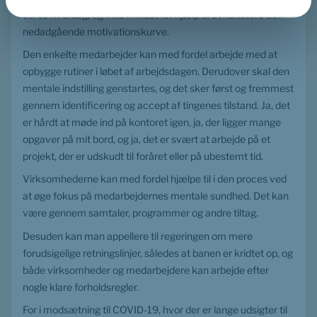
deres hverdag, og ikke mindst får hjælp til at håndtere den 
nedadgående motivationskurve.
Den enkelte medarbejder kan med fordel arbejde med at 
opbygge rutiner i løbet af arbejdsdagen. Derudover skal den 
mentale indstilling genstartes, og det sker først og fremmest 
gennem identificering og accept af tingenes tilstand. Ja, det 
er hårdt at møde ind på kontoret igen, ja, der ligger mange 
opgaver på mit bord, og ja, det er svært at arbejde på et 
projekt, der er udskudt til foråret eller på ubestemt tid.
Virksomhederne kan med fordel hjælpe til i den proces ved 
at øge fokus på medarbejdernes mentale sundhed. Det kan 
være gennem samtaler, programmer og andre tiltag.
Desuden kan man appellere til regeringen om mere 
forudsigelige retningslinjer, således at banen er kridtet op, og 
både virksomheder og medarbejdere kan arbejde efter 
nogle klare forholdsregler.
For i modsætning til COVID-19, hvor der er lange udsigter til 