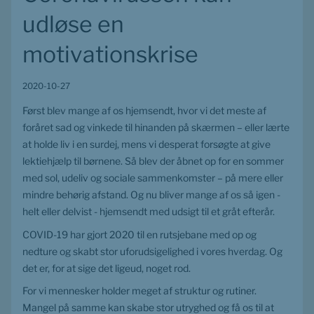
udløse en 
motivationskrise
2020-10-27
Først blev mange af os hjemsendt, hvor vi det meste af 
foråret sad og vinkede til hinanden på skærmen – eller lærte 
at holde liv i en surdej, mens vi desperat forsøgte at give 
lektiehjælp til børnene. Så blev der åbnet op for en sommer 
med sol, udeliv og sociale sammenkomster – på mere eller 
mindre behørig afstand. Og nu bliver mange af os så igen - 
helt eller delvist - hjemsendt med udsigt til et gråt efterår.
COVID-19 har gjort 2020 til en rutsjebane med op og 
nedture og skabt stor uforudsigelighed i vores hverdag. Og 
det er, for at sige det ligeud, noget rod.
For vi mennesker holder meget af struktur og rutiner. 
Mangel på samme kan skabe stor utryghed og få os til at 