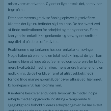
miste vores motivation. Og det er lige præcis det, som vi ser 
tegn på nu.
Efter sommerens gradvise åbning oplever jeg selv flere 
klienter, der lige nu befinder sig i en krise. De har svært ved 
at finde motivationen for arbejdet og mangler drive. Flere 
kan ganske enkelt ikke genkende sig selv, og det smitter 
negativt af på deres effektivitet.
Reaktionerne og tankerne hos den enkelte kan svinge. 
Nogle håber på en endnu en total nedlukning, så de igen kan 
komme hjem at ligge på sofaen med computeren eller få lidt 
mere kvalitetstid med familien, mens andre frygter endnu en 
nedlukning, da de her bliver ramt af utilstrækkelighed i 
forhold til de mange gøremål, der bliver afkrævet i hjemmet, 
fx børnepasning, husholdning mm.
Klienterne beskriver endvidere, hvordan de møder ind på 
arbejde med en opgivende indstilling – tangerende til 
ligegyldighed i forhold til deres arbejdsopgaver. De har svært 
ved at danne sig et overblik over deres opgaver, og i 