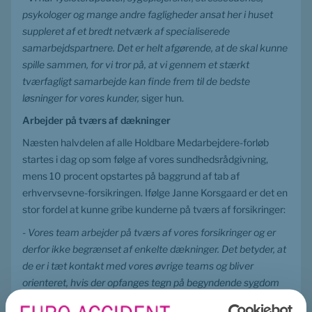
psykologer og mange andre fagligheder ansat her i huset 
suppleret af et bredt netværk af specialiserede 
samarbejdspartnere. Det er helt afgørende, at de skal kunne 
spille sammen, for vi tror på, at vi gennem et stærkt 
tværfagligt samarbejde kan finde frem til de bedste 
løsninger for vores kunder, 
siger hun.
Arbejder på tværs af dækninger
Næsten halvdelen af alle Holdbare Medarbejdere-forløb 
startes i dag op som følge af vores sundhedsrådgivning, 
mens 10 procent opstartes på baggrund af tab af 
erhvervsevne-forsikringen. Ifølge Janne Korsgaard er det en 
stor fordel at kunne gribe kunderne på tværs af forsikringer:
- Vores team 
arbejder på tværs af vores forsikringer og er 
derfor ikke begrænset af enkelte dækninger. Det betyder, at 
de er i tæt kontakt med vores øvrige teams og bliver 
orienteret, hvis der opfanges tegn på begyndende sygdom 
hos en kunde, 
siger hun og fortsætter: