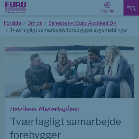
Log ind
Forside
Om os
Seneste nyt Euro Accident DK
Tværfagligt samarbejde forebygger sygemeldinger
Start på hovedindhold
Holdbare Medarbejdere:
Tværfagligt samarbejde 
forebygger 