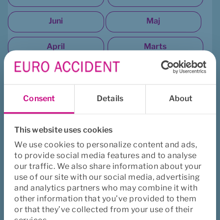
Juni
Maj
April
Marts
Februar
Januar
Consent
Details
About
2022
December
Oktober
This website uses cookies
We use cookies to personalize content and ads,
September
August
to provide social media features and to analyse
our traffic. We also share information about your
Juli
Maj
use of our site with our social media, advertising
and analytics partners who may combine it with
other information that you’ve provided to them
April
or that they’ve collected from your use of their
services.