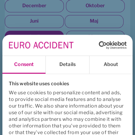
December
Oktober
Juni
Maj
April
Marts
Februar
Januar
Consent
Details
About
2022
This website uses cookies
December
Oktober
We use cookies to personalize content and ads,
to provide social media features and to analyse
September
August
our traffic. We also share information about your
use of our site with our social media, advertising
Juli
Maj
and analytics partners who may combine it with
other information that you’ve provided to them
April
or that they’ve collected from your use of their