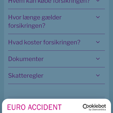
Hvem kan købe forsikringen?
Hvor længe gælder
forsikringen?
Hvad koster forsikringen?
Dokumenter
Skatteregler
Find