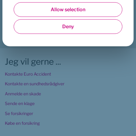
Var denne side en hjælp?
Allow selection
Statistics
Ja
Nej
Deny
Hent
Print
Del
Marketing
Jeg vil gerne ...
Kontakte Euro Accident
Kontakte en sundhedsrådgiver
Anmelde en skade
Sende en klage
Se forsikringer
Købe en forsikring