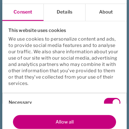
Betingelser og Blanketter
Consent
Details
About
Vi har samlet alle vores betingelser og blanketter på en 
side.
This website uses cookies
Til siden
We use cookies to personalize content and ads,
to provide social media features and to analyse
Sådan køber du forsikringen
our traffic. We also share information about your
use of our site with our social media, advertising
Vores forsikringer kan købes igennem 
and analytics partners who may combine it with
forsikringsformidlere eller nogle af vores partnere.
other information that you’ve provided to them
or that they’ve collected from your use of their
Læs mere om det her
services.
Consent
Necessary
Selection
Preferences
Allow all