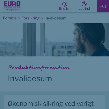
Log ind
English
Forside
Forsikring
Invalidesum
Start på hovedindhold
Produktionformation
Invalidesum
Økonomisk sikring ved varigt 