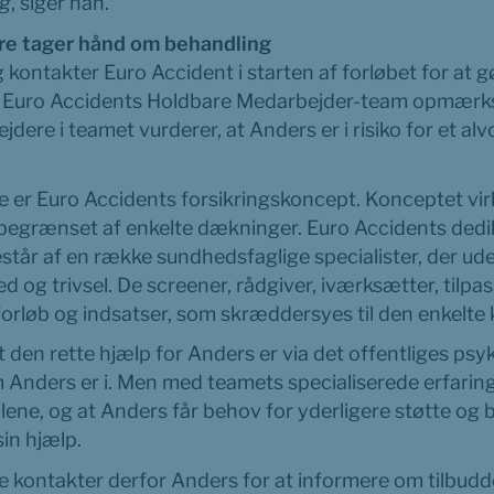
ag
, siger han.
e tager hånd om behandling 
kontakter Euro Accident i starten af forløbet for at gø
er Euro Accidents Holdbare Medarbejder-team opmærk
ere i teamet vurderer, at Anders er i risiko for et alvo
er Euro Accidents forsikringskoncept. Konceptet virk
e begrænset af enkelte dækninger. Euro Accidents dedi
år af en række sundhedsfaglige specialister, der ude
og trivsel. De screener, rådgiver, iværksætter, tilpass
løb og indsatser, som skræddersyes til den enkelte 
t den rette hjælp for Anders er via det offentliges psyki
 Anders er i. Men med teamets specialiserede erfaring,
alene, og at Anders får behov for yderligere støtte og b
in hjælp.
kontakter derfor Anders for at informere om tilbudde