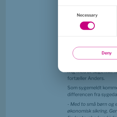
at vende situationen, 
Consent
Anders.
Selection
Necessary
Vendepunkt, hjælp og
Anders bliver indlagt p
han igen kan komme hje
nu over for nye udford
team en afgørende hjæ
Deny
- Euro Accident er opm
forløb på den psykiatr
fortæller Anders.
Som sygemeldt kommer
differencen fra syged
- Med to små børn og et
økonomisk sikring. Gen