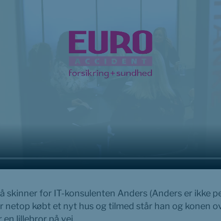
på skinner for IT-konsulenten Anders (Anders er ikke pe
ar netop købt et nyt hus og tilmed står han og konen o
en lillebror på vej.