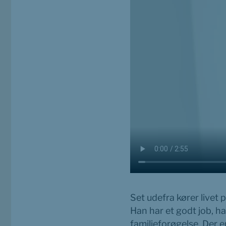
Set udefra kører livet 
Han har et godt job, h
familieforøgelse. Der er 