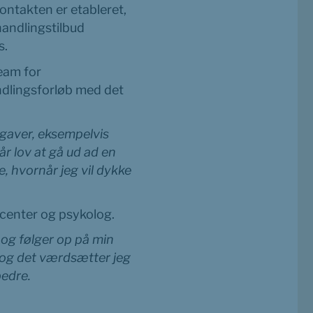
ntakten er etableret, 
andlingstilbud 
s.
am for 
dlingsforløb med det 
gaver, eksempelvis 
r lov at gå ud ad en 
hvornår jeg vil dykke 
center og psykolog.
og følger op på min 
og det værdsætter jeg 
bedre. 