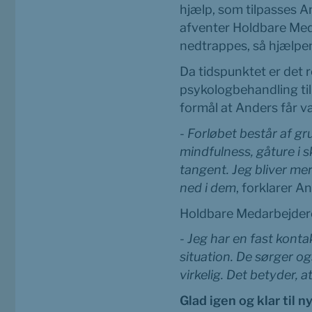
hjælp, som tilpasses A
afventer Holdbare Meda
nedtrappes, så hjælpe
Da tidspunktet er det 
psykologbehandling til
formål at Anders får vær
- Forløbet består af g
mindfulness, gåture i s
tangent. Jeg bliver me
ned i dem
, forklarer A
Holdbare Medarbejdere
- Jeg har en fast konta
situation. De sørger o
virkelig. Det betyder, 
Glad igen og klar til n