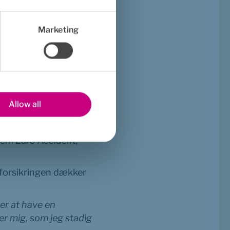
bare for mig, 
siger 
Marketing
p til at komme sig, så 
melding står Anders 
dbare Medarbejder-
Allow all
t jeg færdiggør mit 
handling og hjælper 
mig med at søge min Tab af Erhvervsevne-forsikring, som jeg også har igennem Euro Accident, 
orsikringen dækker 
er at have en 
r mig, som jeg stadig 