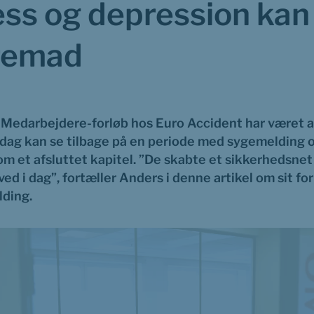
ess og depression kan
fremad
 Medarbejdere-forløb hos Euro Accident har været af
dag kan se tilbage på en periode med sygemelding o
om et afsluttet kapitel. ”De skabte et sikkerhedsnet
ed i dag”, fortæller Anders i denne artikel om sit forl
lding.