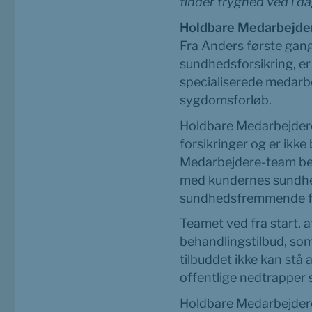
finder tryghed ved i d
Holdbare Medarbejder
Fra Anders første gang 
sundhedsforsikring, 
specialiserede medarbejd
sygdomsforløb.
Holdbare Medarbejdere 
forsikringer og er ikk
Medarbejdere-team best
med kundernes sundhed 
sundhedsfremmende for
Teamet ved fra start, a
behandlingstilbud, som
tilbuddet ikke kan stå 
offentlige nedtrapper s
Holdbare Medarbejdere 