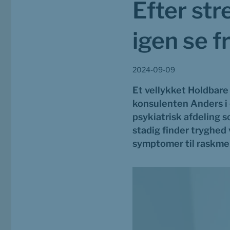
Efter str
igen se 
2024-09-09
Et vellykket Holdbare
konsulenten Anders i 
psykiatrisk afdeling s
stadig finder tryghed v
symptomer til raskme