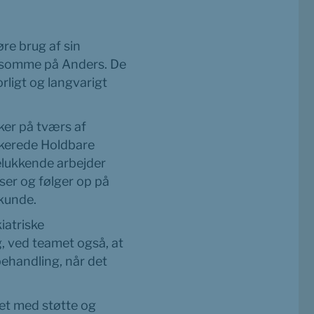
re brug af sin 
somme på Anders. De 
rligt og langvarigt 
er på tværs af 
kerede Holdbare 
lukkende arbejder 
er og følger op på 
kunde.
atriske 
 ved teamet også, at 
ehandling, når det 
t med støtte og 