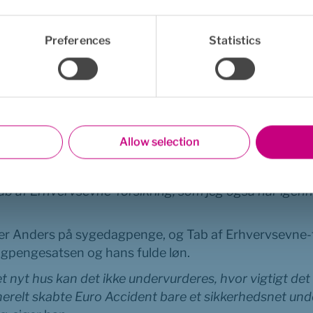
og da min fædreorlov lakker mod enden, vælter verden 
Preferences
Statistics
 økonomisk støtte
å en åben psykiatrisk afdeling og får dermed ro og hjæl
m til familien.
Det hjælper, men med sygdom og syge
ringer, og i den forbindelse bliver Euro Accidents Hol
lp.
Allow selection
ærksom på min situation og kontakter mig kort efter, a
iske afdeling. De tilbyder mig blandt andet psykologbe
 Anders på sygedagpenge, og Tab af Erhvervsevne-f
agpengesatsen og hans fulde løn.
 nyt hus kan det ikke undervurderes, hvor vigtigt det 
erelt skabte Euro Accident bare et sikkerhedsnet unde