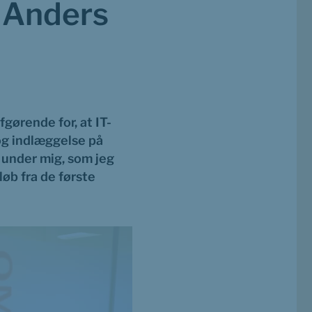
 Anders 
gørende for, at IT-
g indlæggelse på 
 under mig, som jeg 
øb fra de første 