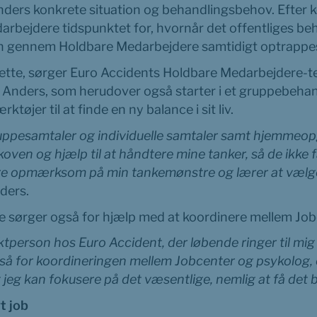
nders konkrete situation og behandlingsbehov. Efter ko
rbejdere tidspunktet for, hvornår det offentliges beh
n gennem Holdbare Medarbejdere samtidigt optrappe
rette, sørger Euro Accidents Holdbare Medarbejdere-te
 Anders, som herudover også starter i et gruppebehan
ktøjer til at finde en ny balance i sit liv.
ruppesamtaler og individuelle samtaler samt hjemmeop
koven og hjælp til at håndtere mine tanker, så de ikke få
re opmærksom på min tankemønstre og lærer at vælge, 
nders.
 sørger også for hjælp med at koordinere mellem Job
ktperson hos Euro Accident, der løbende ringer til mig 
gså for koordineringen mellem Jobcenter og psykolog, 
at jeg kan fokusere på det væsentlige, nemlig at få det 
yt job