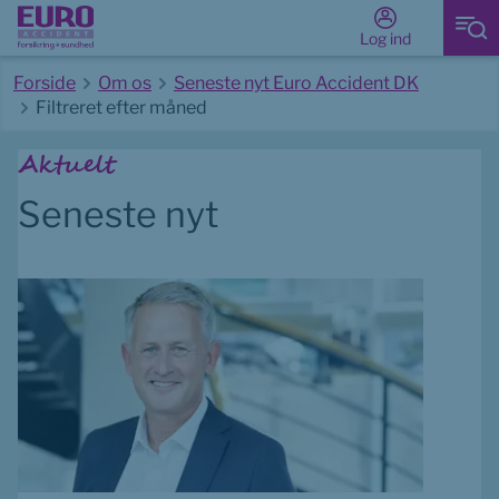
Log ind
Forside
Om os
Seneste nyt Euro Accident DK
Filtreret efter måned
Start på hovedindhold
Aktuelt
Seneste nyt