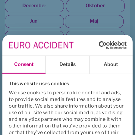
December
Oktober
Juni
Maj
April
Marts
Februar
Januar
Consent
Details
About
2022
This website uses cookies
December
Oktober
We use cookies to personalize content and ads,
to provide social media features and to analyse
September
August
our traffic. We also share information about your
use of our site with our social media, advertising
Juli
Maj
and analytics partners who may combine it with
other information that you’ve provided to them
April
or that they’ve collected from your use of their