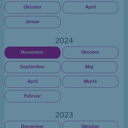
Oktober
April
Januar
2024
November
Oktober
September
Maj
April
Marts
Februar
2023
December
Oktober