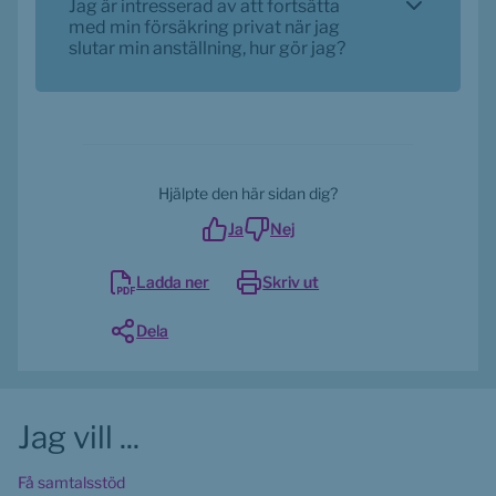
Jag är intresserad av att fortsätta
med min försäkring privat när jag
slutar min anställning, hur gör jag?
Hjälpte den här sidan dig?
Ja
Nej
Ladda ner
Skriv ut
Dela
Jag vill ...
Få samtalsstöd