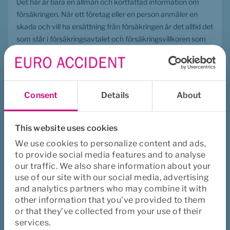
Det här är bara en allmän och kortfattad information om 
försäkringen. När ett företag eller en person anmäler en 
skada och vill ha ersättning från försäkringen är det alltid det 
som står i försäkringsavtalet och försäkringsvillkoren som 
gäller.
Consent
Details
About
This website uses cookies
We use cookies to personalize content and ads,
to provide social media features and to analyse
our traffic. We also share information about your
use of our site with our social media, advertising
and analytics partners who may combine it with
other information that you’ve provided to them
Mina sidor
or that they’ve collected from your use of their
Jag vill se mina försäkringar
services.