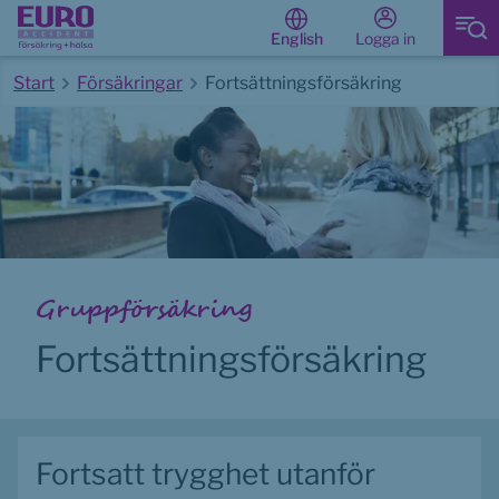
Logga in
English
Start
Försäkringar
Fortsättningsförsäkring
Start av huvudinnehåll
Gruppförsäkring
Fortsättnings­försäkring
Fortsatt trygghet utanför 