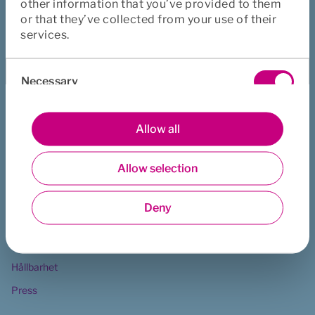
other information that you’ve provided to them
Cookies 
or that they’ve collected from your use of their
Integritetspolicy
services.
Finansiell information
Consent
Klagomål
Necessary
Selection
Euro Accident
Preferences
Allow all
Om oss
Allow selection
Statistics
Appen
Vår organisation
Deny
Marketing
Jobba hos oss
Hållbara medarbetare
Hållbarhet
Press