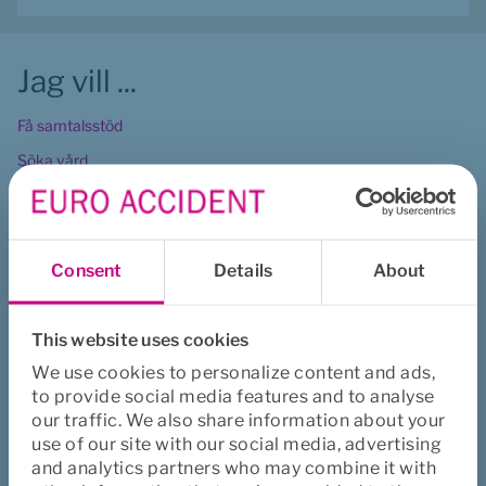
Jag vill ...
Få samtalsstöd
Söka vård
Anmäla rehabilitering
Anmäla skada
Lämna synpunkt
Consent
Details
About
Köpa försäkring
This website uses cookies
Viktig info
We use cookies to personalize content and ads,
to provide social media features and to analyse
our traffic. We also share information about your
Juridisk information
use of our site with our social media, advertising
Användarvillkor
and analytics partners who may combine it with