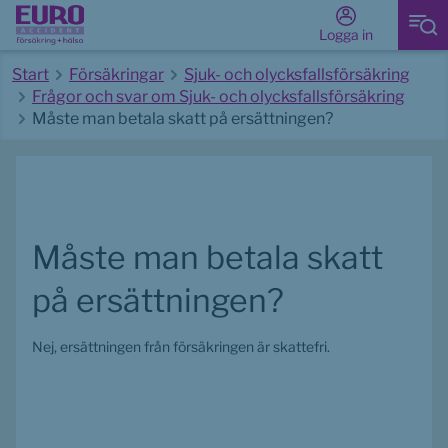
Logga in
Start
Försäkringar
Sjuk- och olycksfallsförsäkring
Frågor och svar om Sjuk- och olycksfallsförsäkring
Måste man betala skatt på ersättningen?
Start av huvudinnehåll
Måste man betala skatt 
på ersättningen?
Nej, ersättningen från försäkringen är skattefri.