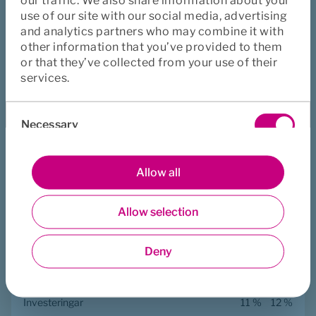
our traffic. We also share information about your
utsläpp i form av inköpt energi från externa 
leverantörer. Scope 3 omfattar indirekta utsläpp i 
use of our site with our social media, advertising
värdekedjan, utöver inköpt energi, till exempel 
and analytics partners who may combine it with
från leverantörer eller vid användning av 
produkter och tjänster.
other information that you’ve provided to them
or that they’ve collected from your use of their
Andel av totalt klimatavtryck
services.
2025
2024
Consent
Scope 1 och 2
0,5 %
1,0 %
Necessary
Selection
Scope 3
99,5 %
99,0 %
Preferences
Allow all
Andel av scope 3
2025
2024
Allow selection
Statistics
Försäkrades vårdbesök
77 %
74 %
Deny
Försäkrades vårdresor
8 %
11 %
Marketing
Inköp av produkter och tjänster
2 %
2 %
Investeringar
11 %
12 %