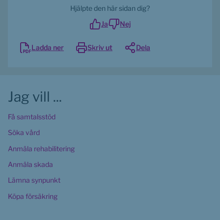
Hjälpte den här sidan dig?
Ja
Nej
Ladda ner
Skriv ut
Dela
Jag vill ...
Få samtalsstöd
Söka vård
Anmäla rehabilitering
Anmäla skada
Lämna synpunkt
Köpa försäkring