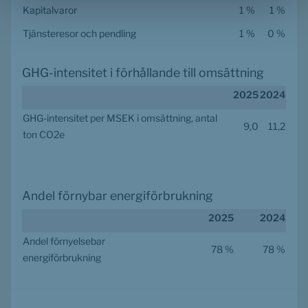
Kapitalvaror
1 %
1 %
Tjänsteresor och pendling
1 %
0 %
GHG-intensitet i förhållande till omsättning
2025
2024
GHG-intensitet per MSEK i omsättning, antal 
9,0
11,2
ton CO2e
Andel förnybar energiförbrukning
2025
2024
Andel förnyelsebar 
78 %
78 %
energiförbrukning