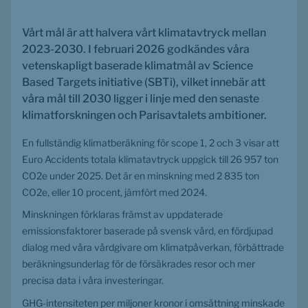
Vårt mål är att halvera vårt klimatavtryck mellan 
2023-2030. I februari 2026 godkändes våra 
vetenskapligt baserade klimatmål av Science 
Based Targets initiative (SBTi), vilket innebär att 
våra mål till 2030 ligger i linje med den senaste 
klimatforskningen och Parisavtalets ambitioner.
En fullständig klimatberäkning för scope 1, 2 och 3 visar att 
Euro Accidents totala klimatavtryck uppgick till 26 957 ton 
CO2e under 2025. Det är en minskning med 2 835 ton 
CO2e, eller 10 procent, jämfört med 2024.
Minskningen förklaras främst av uppdaterade 
emissionsfaktorer baserade på svensk vård, en fördjupad 
dialog med våra vårdgivare om klimatpåverkan, förbättrade 
beräkningsunderlag för de försäkrades resor och mer 
precisa data i våra investeringar.
GHG-intensiteten per miljoner kronor i omsättning minskade 