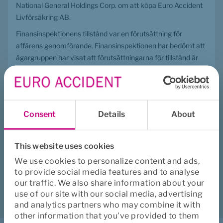
National General Holdings Corp. om att köpa Euro Accident 
Livförsäkring AB.
Finansinspektionens tillstånd var en förutsättning för 
affärens genomförande. Finansinspektionen har bedömt att 
ägargruppen har visat att förutsättningarna för tillstånd är 
uppfyllda och ger genom ett beslut den 19 november 2019 
sitt tillstånd till förvärvet.
Affären kommer därmed att fullföljas och genomföras den 2 
december 2019.
Consent
Details
About
This website uses cookies
Hjälpte den här sidan dig?
We use cookies to personalize content and ads,
Ja
Nej
to provide social media features and to analyse
our traffic. We also share information about your
Ladda ner
Skriv ut
Dela
use of our site with our social media, advertising
and analytics partners who may combine it with
other information that you’ve provided to them