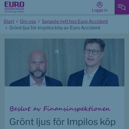
Logga in
Start
Om oss
Senaste nytt hos Euro Accident
Grönt ljus för Impilos köp av Euro Accident
Start av huvudinnehåll
Beslut av Finansinspektionen
Grönt ljus för Impilos köp 