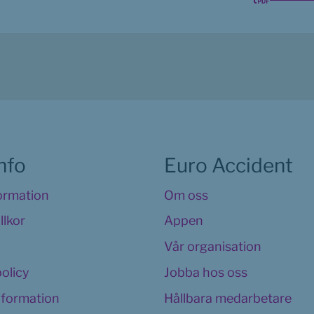
info
Euro Accident
formation
Om oss
llkor
Appen
Vår organisation
policy
Jobba hos oss
information
Hållbara medarbetare