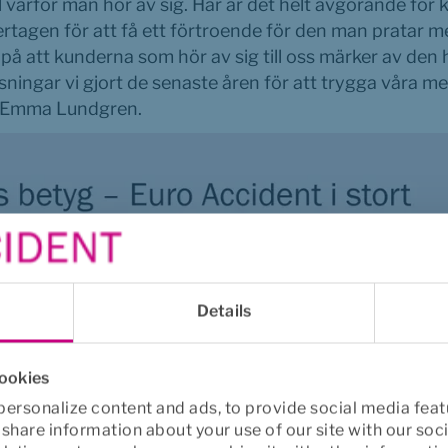
ll varför man hör av sig. Här är det helt avgörande för 
tagen för att få ett förtroende för den man pratar me
å att kunderna som hör av sig till oss märker av den 
tsningar vi gjort de senaste åren för att trygga våra 
 Emma Lundgren.
Details
cookies
ersonalize content and ads, to provide social media feat
o share information about your use of our site with our soc