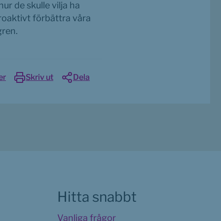
r de skulle vilja ha 
oaktivt förbättra våra 
gren.
er
Skriv ut
Dela
Hitta snabbt
Vanliga frågor