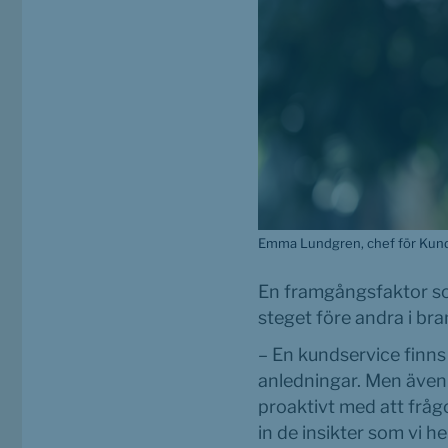
Emma Lundgren, chef för Kund
En framgångsfaktor som 
steget före andra i br
– En kundservice finns 
anledningar. Men även 
proaktivt med att frågo
in de insikter som vi h