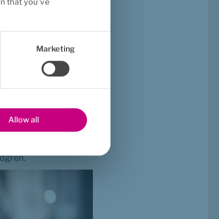
n that you’ve
Marketing
ökningsföretaget 
a arbeta för att 
. Vilket är av stor 
are.
kö. Vi som arbetar med 
Allow all
aturligtvis är oerhört 
ing kan dock kötiden 
ndgren.