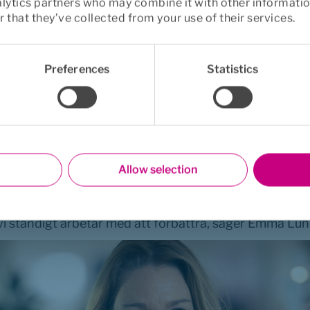
alytics partners who may combine it with other informatio
 that they’ve collected from your use of their services.
Preferences
Statistics
nomförs löpande i samarbete med det globala unders
 ger värdefulla insikter i hur Euro Accident kan fortsätt
gentemot sina kunder, förmedlare och samarbetspartners
xer med nya kunder, nya samarbeten och nya medarbet
 vi vet att kunden inte vill bli sittande länge i telefon
Allow selection
are hade 2022 en kötid på 16 sekunder i snitt, vilket n
till oss i andra ärenden när de vill använda sin försäkr
t vi ständigt arbetar med att förbättra, säger Emma Lu