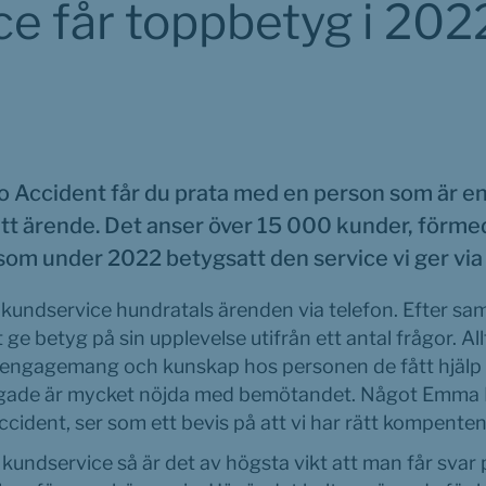
ce får toppbetyg i 2022
uro Accident får du prata med en person som är e
ditt ärende. Det anser över 15 000 kunder, förmed
om under 2022 betygsatt den service vi ger via 
 kundservice hundratals ärenden via telefon. Efter sam
 ge betyg på sin upplevelse utifrån ett antal frågor. Allt
l engagemang och kunskap hos personen de fått hjälp av
frågade är mycket nöjda med bemötandet. Något Emma L
ident, ser som ett bevis på att vi har rätt kompentens
 kundservice så är det av högsta vikt att man får svar p