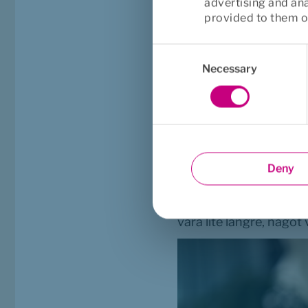
advertising and an
provided to them or
Consent
Selection
Necessary
Kvalitetsmätningen ge
Brilliant Future. Svaren
förbättra sin service 
vikt när företaget vä
– Idag är tid pengar och
Deny
kundservice mot förmedl
bra. För de som ringer 
vara lite längre, någo