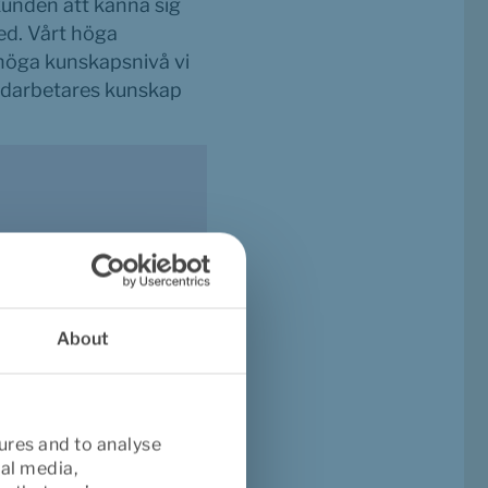
kunden att känna sig 
d. Vårt höga 
höga kunskapsnivå vi 
medarbetares kunskap 
About
ures and to analyse
ial media,