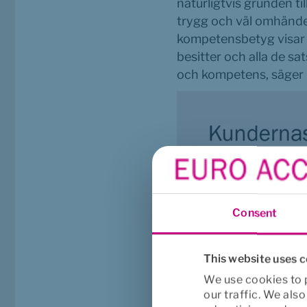
naturligtvis grunden ti
trygg och väl omhänder
kompetensbetyg visar p
besitter och alla de sa
och kompetens, säger
Consent
This website uses 
We use cookies to p
our traffic. We als