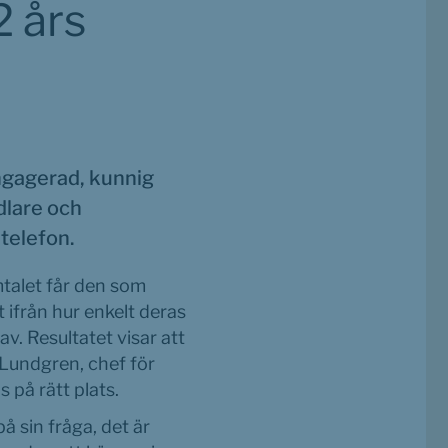
 års 
ngagerad, kunnig 
lare och 
telefon.
talet får den som 
 ifrån hur enkelt deras 
. Resultatet visar att 
undgren, chef för 
 på rätt plats.
å sin fråga, det är 