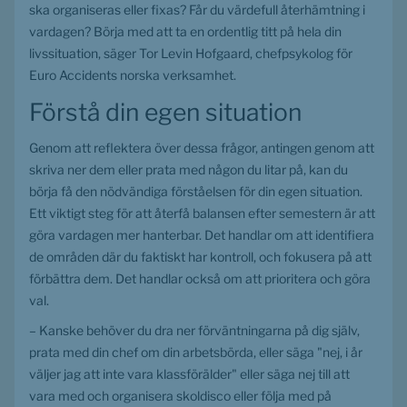
ska organiseras eller fixas? Får du värdefull återhämtning i 
vardagen? Börja med att ta en ordentlig titt på hela din 
livssituation, säger Tor Levin Hofgaard, chefpsykolog för 
Euro Accidents norska verksamhet.
Förstå din egen situation
Genom att reflektera över dessa frågor, antingen genom att 
skriva ner dem eller prata med någon du litar på, kan du 
börja få den nödvändiga förståelsen för din egen situation. 
Ett viktigt steg för att återfå balansen efter semestern är att 
göra vardagen mer hanterbar. Det handlar om att identifiera 
de områden där du faktiskt har kontroll, och fokusera på att 
förbättra dem. Det handlar också om att prioritera och göra 
val. 
– Kanske behöver du dra ner förväntningarna på dig själv, 
prata med din chef om din arbetsbörda, eller säga "nej, i år 
väljer jag att inte vara klassförälder" eller säga nej till att 
vara med och organisera skoldisco eller följa med på 