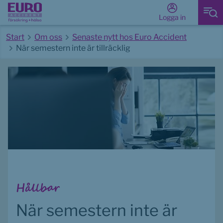
Logga in
Start
Om oss
Senaste nytt hos Euro Accident
När semestern inte är tillräcklig
Start av huvudinnehåll
Hållbar
När semestern inte är 