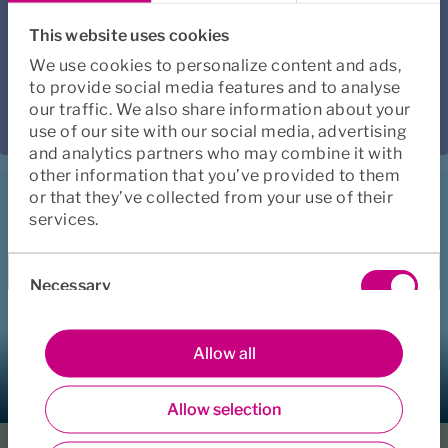
långtidssjuka. Förebyggande 
This website uses cookies
hälsotjänster. Rehabiliteringsstöd 
We use cookies to personalize content and ads,
för att undvika långa 
to provide social media features and to analyse
our traffic. We also share information about your
sjukskrivningar.
use of our site with our social media, advertising
and analytics partners who may combine it with
other information that you’ve provided to them
or that they’ve collected from your use of their
services.
Consent
Necessary
Selection
Preferences
Allow all
Allow selection
Statistics