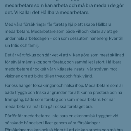
medarbetare som kan arbeta och må bra medan de gör 
det. Vi kallar det Hållbara medarbetare.
Med våra försäkringar får företag hjälp att skapa Hållbara 
medarbetare. Medarbetare som både vill och klarar av att ge 
under hela arbetsdagen – och som dessutom har energi kvar till 
sin fritid och familj.
Det är vårt fokus och där vet vi att vi kan göra som mest skillnad 
för såväl människor, som företag och samhället i stort. Hållbara 
medarbetare är också vår viktigaste insats i vår strävan mot 
visionen om att bidra till en trygg och frisk värld.
För oss hänger försäkringar och hälsa ihop. Medarbetare som är 
både trygga och friska är grunden för att kunna prestera och nå 
framgång, både som företag och som medarbetare. För när 
medarbetarna mår bra går också företaget bra.
Därför får medarbetarna inte bara en ekonomisk trygghet vid 
oönskade händelser i livet genom våra försäkringar. 
Försäkringarna kan också bidra till att de kan arbeta och må bra 