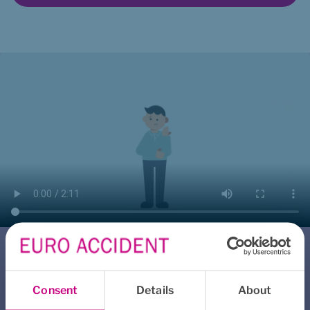
Sjukförsäkring PlanSjuk
Ekonomisk ersättning till 
Consent
Details
About
medarbetare som blir 