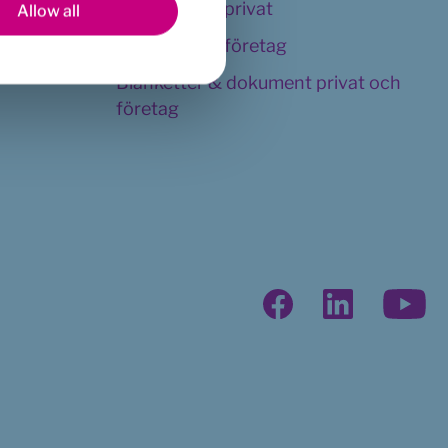
Kundservice privat
Allow all
Kundservice företag
Blanketter & dokument privat och 
företag