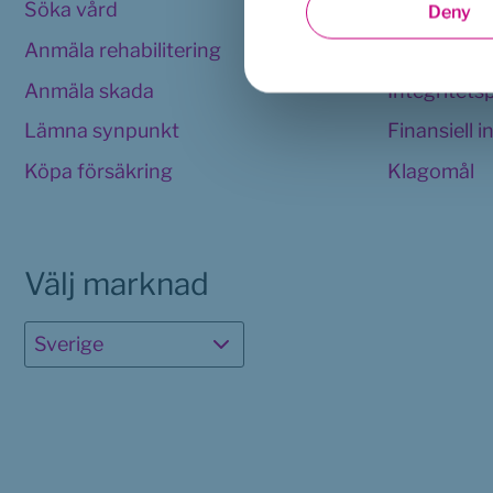
Söka vård
Användarvi
Deny
Anmäla rehabilitering
Cookies 
Anmäla skada
Integritets
Lämna synpunkt
Finansiell 
Köpa försäkring
Klagomål
Välj marknad
Sverige