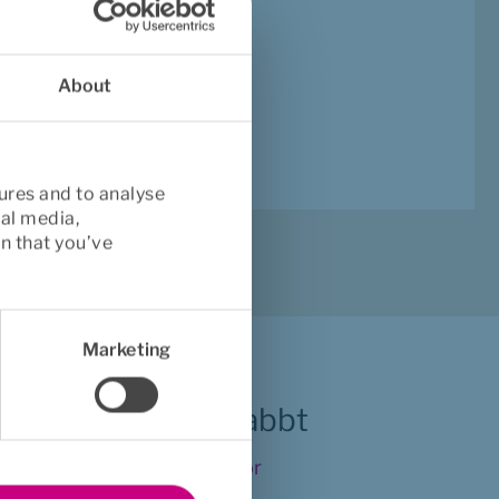
. Det går bra att 
och ett samtal med 
About
ures and to analyse
ial media,
n that you’ve
Marketing
Hitta snabbt
Vanliga frågor