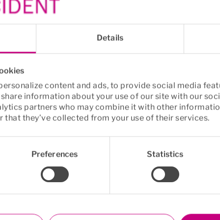
tar rådgivning upp till fem tillfällen per ärende och år
 två samtal med psykolog, två samtal med hälsocoach 
fem konsultationer i samma ärende.
Details
cookies
ersonalize content and ads, to provide social media feat
o share information about your use of our site with our soc
alytics partners who may combine it with other informatio
 that they’ve collected from your use of their services.
Preferences
Statistics
info
Euro Accident
formation
Om oss