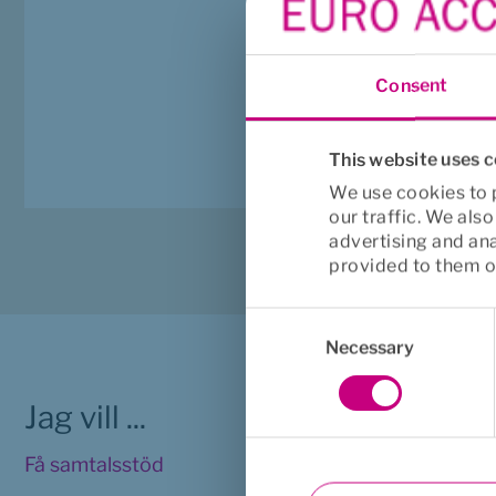
Nej, samtalsstödet omfat
kombinera till exempel
jurist, men som högst 
Consent
This website uses 
We use cookies to p
our traffic. We als
advertising and an
provided to them or
Consent
Selection
Necessary
Jag vill ...
Viktig 
Få samtalsstöd
Juridisk in