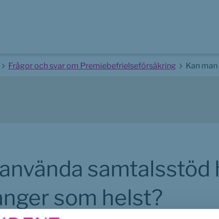
Frågor och svar om Premiebefrielseförsäkring
Kan man 
använda samtalsstöd h
nger som helst?