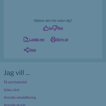
Hjälpte den här sidan dig?
Ja
Nej
Ladda ner
Skriv ut
Dela
Jag vill ...
Få samtalsstöd
Söka vård
Anmäla rehabilitering
Anmäla skada