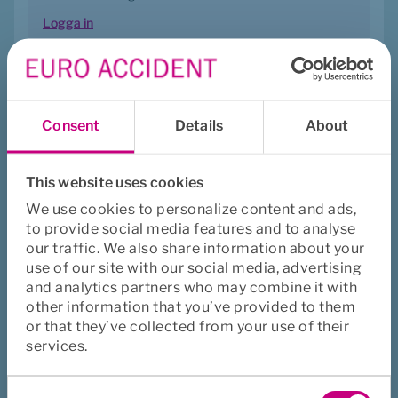
Logga in
Använd appen
Dina försäkringar i mobilen
Consent
Details
About
Hantera dina försäkringsärenden och sök vård i vår 
app.
This website uses cookies
Läs mer om appen
We use cookies to personalize content and ads,
to provide social media features and to analyse
Köpa försäkringen
our traffic. We also share information about your
use of our site with our social media, advertising
Våra försäkringar köps genom försäkringsförmedlare 
and analytics partners who may combine it with
eller någon av våra partners.
other information that you’ve provided to them
or that they’ve collected from your use of their
Läs mer om förmedlare
services.
Consent