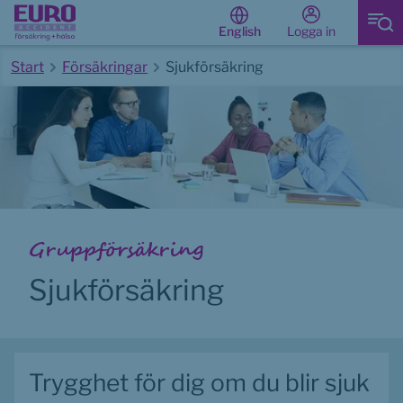
Logga in
English
Start
Försäkringar
Sjukförsäkring
Start av huvudinnehåll
Gruppförsäkring
Sjukförsäkring
Trygghet för dig om du blir sjuk 