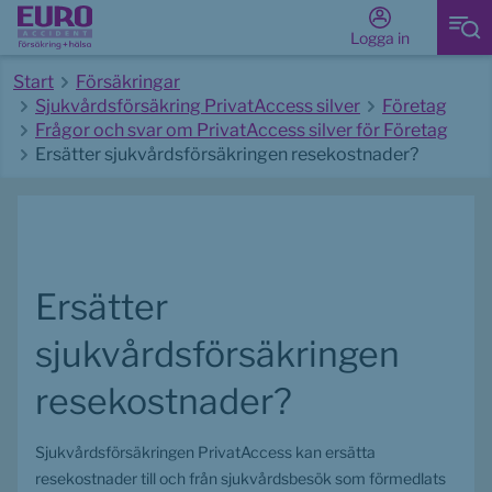
Logga in
Start
Försäkringar
Sjukvårdsförsäkring PrivatAccess silver
Företag
Frågor och svar om PrivatAccess silver för Företag
Ersätter sjukvårdsförsäkringen resekostnader?
Start av huvudinnehåll
Ersätter 
sjukvårdsförsäkringen 
resekostnader?
Sjukvårdsförsäkringen PrivatAccess kan ersätta 
resekostnader till och från sjukvårdsbesök som förmedlats 