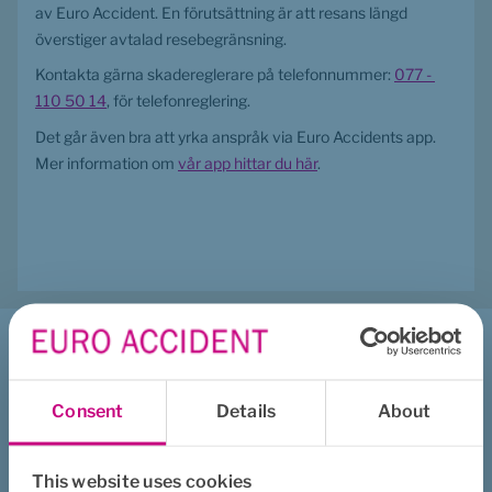
av Euro Accident. En förutsättning är att resans längd 
överstiger avtalad resebegränsning.
Kontakta gärna skadereglerare på telefonnummer: 
077 - 
110 50 14
, för telefonreglering.
Det går även bra att yrka anspråk via Euro Accidents app. 
Mer information om 
vår app hittar du här
.
Jag vill ...
Få samtalsstöd
Consent
Details
About
Söka vård
Anmäla rehabilitering
This website uses cookies