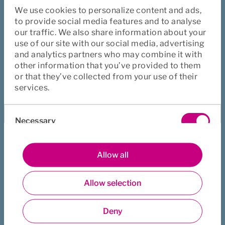
Anmäla skada
We use cookies to personalize content and ads,
to provide social media features and to analyse
Lämna synpunkt
our traffic. We also share information about your
Köpa försäkring
use of our site with our social media, advertising
and analytics partners who may combine it with
other information that you’ve provided to them
Viktig info
or that they’ve collected from your use of their
services.
Juridisk information
Consent
Användarvillkor
Necessary
Selection
Cookies 
Integritetspolicy
Preferences
Allow all
Finansiell information
Klagomål
Allow selection
Statistics
Euro Accident
Deny
Marketing