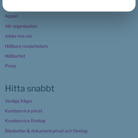
Om oss
Appen
Vår organisation
Jobba hos oss
Hållbara medarbetare
Hållbarhet
Press
Hitta snabbt
Vanliga frågor
Kundservice privat
Kundservice företag
Blanketter & dokument privat och företag