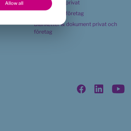
Kundservice privat
Allow all
Kundservice företag
Blanketter & dokument privat och 
företag