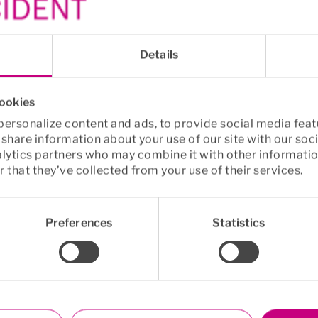
ta hand ut till medarbetarens make, maka, sambo eller 
n sådan så blir det istället medarbetarens barn som få
ngarna till föräldrarna.
Details
cookies
ersonalize content and ads, to provide social media feat
o share information about your use of our site with our soc
alytics partners who may combine it with other informatio
 that they’ve collected from your use of their services.
Preferences
Statistics
info
Euro Accident
formation
Om oss