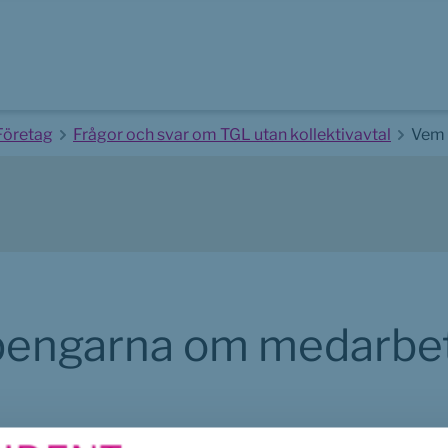
Företag
Frågor och svar om TGL utan kollektivavtal
Vem 
pengarna om medarbet