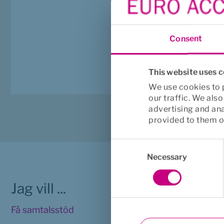
Pengarna betalas i förs
Om det inte finns någo
inga barn så betalas pe
Consent
This website uses 
We use cookies to p
our traffic. We als
advertising and an
provided to them or
Consent
Selection
Necessary
Jag vill ...
Viktig 
Få samtalsstöd
Juridisk in