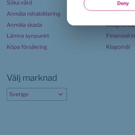
Söka vård
Användarvi
Deny
Anmäla rehabilitering
Cookies 
Anmäla skada
Integritets
Lämna synpunkt
Finansiell 
Köpa försäkring
Klagomål
Välj marknad
Sverige