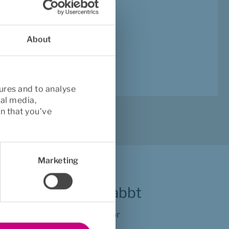
registrerade partner. 
r pengarna. Har hen 
About
ures and to analyse
ial media,
n that you’ve
Marketing
Hitta snabbt
Vanliga frågor