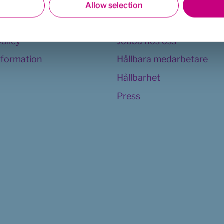
llkor
Appen
Allow selection
Vår organisation
policy
Jobba hos oss
information
Hållbara medarbetare
Hållbarhet
Press