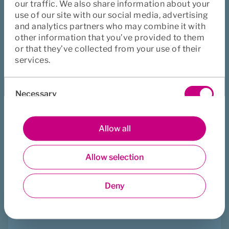
our traffic. We also share information about your
deras försäkringar.
use of our site with our social media, advertising
and analytics partners who may combine it with
Logga in
other information that you’ve provided to them
or that they’ve collected from your use of their
Använd appen
services.
Dina försäkringar i mobilen
Consent
Necessary
Selection
Hantera dina försäkringsärenden och sök vård i vår 
app.
Läs mer om appen
Preferences
Allow all
Köpa försäkringen
Allow selection
Statistics
Våra försäkringar köps genom försäkringsförmedlare 
Deny
eller någon av våra partners.
Marketing
Läs mer om förmedlare