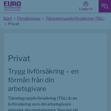
Logga in
Start
Försäkringar
Tjänstegrupplivförsäkring (TGL)
Privat
Start av huvudinnehåll
Privat
Trygg livförsäkring – en 
förmån från din 
arbetsgivare
Tjänstegrupplivförsäkring (TGL) är en 
livförsäkring som din arbetsgivare 
erbjuder alla medarbetare. Den ger ett 