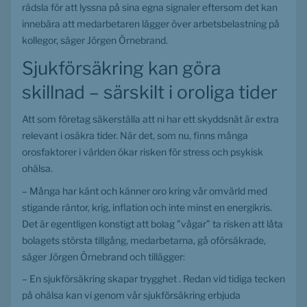
rädsla för att lyssna på sina egna signaler eftersom det kan 
innebära att medarbetaren lägger över arbetsbelastning på 
kollegor, säger Jörgen Örnebrand.
Sjukförsäkring kan göra 
skillnad – särskilt i oroliga tider
Att som företag säkerställa att ni har ett skyddsnät är extra 
relevant i osäkra tider. När det, som nu, finns många 
orosfaktorer i världen ökar risken för stress och psykisk 
ohälsa.
– Många har känt och känner oro kring vår omvärld med 
stigande räntor, krig, inflation och inte minst en energikris. 
Det är egentligen konstigt att bolag ”vågar” ta risken att låta 
bolagets största tillgång, medarbetarna, gå oförsäkrade, 
säger Jörgen Örnebrand och tillägger:
– En sjukförsäkring skapar trygghet . Redan vid tidiga tecken 
på ohälsa kan vi genom vår sjukförsäkring erbjuda 