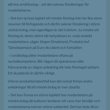
allt hos småföretag – att det saknas försäkringar för 
medarbetarna.
– Det kan tyckas logiskt att mindre företag inte har lika stora 
resurser till förfogande och därför saknar försäkring i större 
utsträckning, men egentligen är det tvärtom. Ju mindre ett 
företag är, desto större blir betydelsen av varje enskild 
medarbetare, säger Jörgen Örnebrand, Produktchef 
Tjänstepension på Euro Accident och fortsätter:
– I småbolag sitter medarbetare oftare på 
nyckelkompetens. Blir någon då sjukskriven eller 
frånvarande av någon anledning blir hela företaget sårbart. 
Ett skyddsnät är därför viktigt.
Utöver produktionsbortfall kan det också finnas andra 
anledningar till att mindre bolag är mer utsatta.
– Det kan finnas en större lojalitet hos medarbetare på 
mindre bolag då kulturen tenderar att vara mer familjär och 
medarbetarna känner större solidaritet. Det kan leda till en 