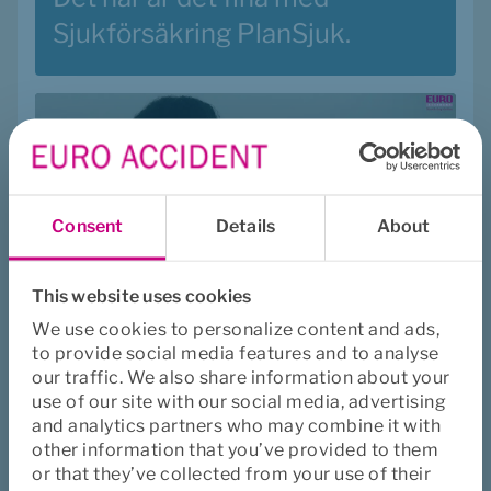
Sjukförsäkring PlanSjuk.
Consent
Details
About
This website uses cookies
We use cookies to personalize content and ads,
to provide social media features and to analyse
"Annie"
our traffic. We also share information about your
use of our site with our social media, advertising
Se filmen där vi visar hur ett 
and analytics partners who may combine it with
riktigt fall skulle kunna se ut.
other information that you’ve provided to them
or that they’ve collected from your use of their