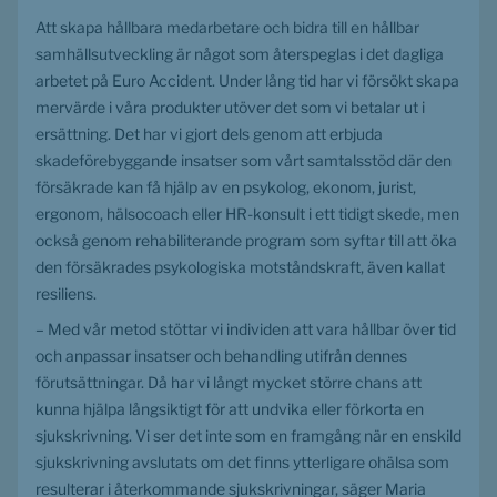
Att skapa hållbara medarbetare och bidra till en hållbar 
samhällsutveckling är något som återspeglas i det dagliga 
arbetet på Euro Accident. Under lång tid har vi försökt skapa 
mervärde i våra produkter utöver det som vi betalar ut i 
ersättning. Det har vi gjort dels genom att erbjuda 
skadeförebyggande insatser som vårt samtalsstöd där den 
försäkrade kan få hjälp av en psykolog, ekonom, jurist, 
ergonom, hälsocoach eller HR-konsult i ett tidigt skede, men 
också genom rehabiliterande program som syftar till att öka 
den försäkrades psykologiska motståndskraft, även kallat 
resiliens.
– Med vår metod stöttar vi individen att vara hållbar över tid 
och anpassar insatser och behandling utifrån dennes 
förutsättningar. Då har vi långt mycket större chans att 
kunna hjälpa långsiktigt för att undvika eller förkorta en 
sjukskrivning. Vi ser det inte som en framgång när en enskild 
sjukskrivning avslutats om det finns ytterligare ohälsa som 
resulterar i återkommande sjukskrivningar, säger Maria 