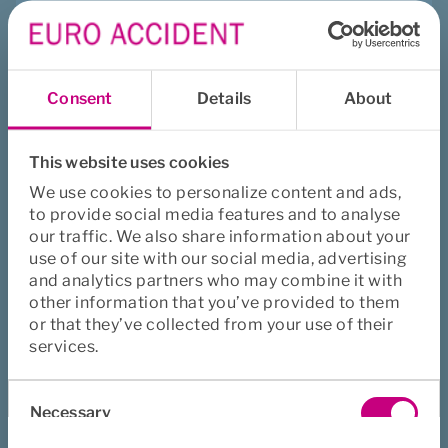
viktig förutsättning för att bidra till Hållbara medarbetare 
och i förlängningen skapa ett Hållbart produkterbjudande. 
Hållbart produkterbjudande är ett av Euro Accidents 
hållbarhetsmål som stöttar FN:s globala mål 
God hälsa och 
Consent
Details
About
välbefinnande
. I korthet innebär Hållbart produkterbjudande 
att Euro Accident som företag ska:
This website uses cookies
Hjälpa människor till förbättrad hälsa och välbefinnande 
We use cookies to personalize content and ads,
genom förebyggande och behandlande tjänster i våra 
to provide social media features and to analyse
produkter och därmed också hjälp företag att minska 
our traffic. We also share information about your
sjukfrånvaron.
use of our site with our social media, advertising
Arbeta för att öka allmänhetens kunskap om hållbara 
and analytics partners who may combine it with
other information that you’ve provided to them
livsstilar.
or that they’ve collected from your use of their
Bidra till ekonomisk trygghet för den försäkrade genom 
services.
våra produkter.
Consent
Att Hållbart produkterbjudande valts ut som ett av bolagets 
Necessary
Selection
fyra fokusområdena – övriga är Ansvarsfullt företagande, 
Våra medarbetare och Miljö – är för att det är inom detta 