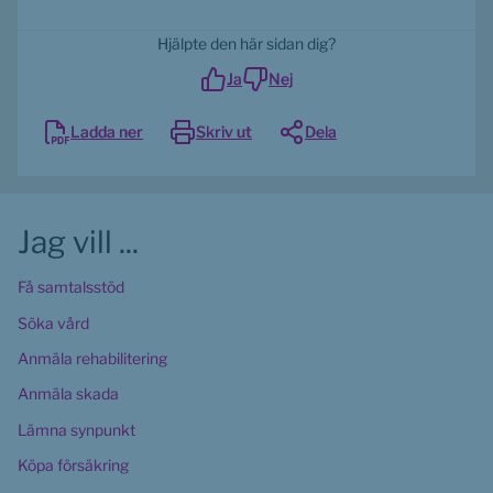
Hjälpte den här sidan dig?
Ja
Nej
Ladda ner
Skriv ut
Dela
Jag vill ...
Få samtalsstöd
Söka vård
Anmäla rehabilitering
Anmäla skada
Lämna synpunkt
Köpa försäkring