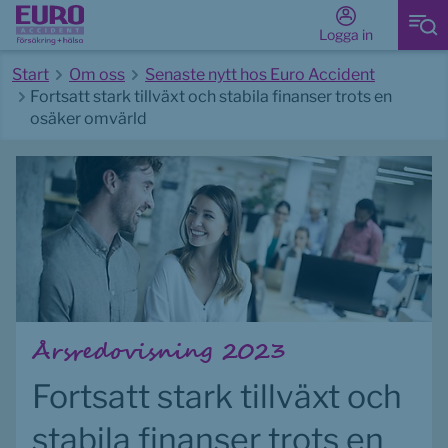
Logga in
Start
Om oss
Senaste nytt hos Euro Accident
Fortsatt stark tillväxt och stabila finanser trots en
osäker omvärld
Start av huvudinnehåll
Årsredovisning 2023
Fortsatt stark tillväxt och 
stabila finanser trots en 