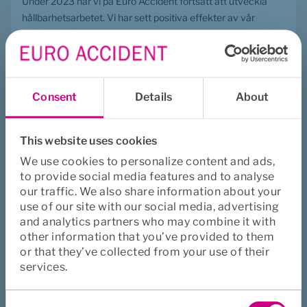
Under 2023 har vi på Euro Accident fortsatt att utveckla 
hållbarhetsarbetet. Vi har sett positiva effekter av vår 
metod för Hållbara medarbetare och att erbjuda fler digitala 
och digifysiska vårdalternativ. Genom den dubbla 
väsentlighetsanalys som genomfördes under året har vi till 
exempel förtydligat att vårt största hållbarhetsbidrag till 
Consent
Details
About
människa, miljö och samhälle och en hållbar utveckling är 
att öka hälsan hos våra försäkrade med minskad 
vårdkonsumtion och minskat klimatavtryck som följd. Det 
This website uses cookies
är också huvudfokus för vårt hållbarhetsarbete och vår 
We use cookies to personalize content and ads,
mest väsentliga fråga.
to provide social media features and to analyse
– Under 2024 kommer vi fortsatt lägga stort fokus på att 
our traffic. We also share information about your
framtidssäkra vår konkurrenskraft för att trygga framtida 
use of our site with our social media, advertising
tillväxt och lönsamhet. Med nya digitala lösningar, 
and analytics partners who may combine it with
other information that you’ve provided to them
möjligheter för verksamhetsstöd genom AI-teknik och 
or that they’ve collected from your use of their
tydligare arbetsflöden ska vi skapa större enkelhet och 
services.
effektivitet för våra kunder och affärspartners och oss 
själva. Det arbetet är redan igång och har högsta prioritet, 
Consent
avslutar Fredrik Bergström.