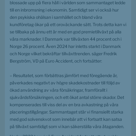
blossade upp på flera håll i världen som sammantaget ledde 
till en inbromsning i ekonomin. Samtidigt ser vi också hur 
den psykiska ohälsan i samhället och bland våra 
kundföretag ökar på ett oroväckande sätt. Trots detta kan vi 
se tillbaka på ännu ett år med en god premietillväxt på alla 
våra marknader. I Danmark var tillväxten 44 procent och i 
Norge 26 procent. Även 2024 har inletts starkt i Danmark 
och Norge vilket bekräftar tillväxttrenden. säger Fredrik 
Bergström, VD på Euro Accident, och fortsätter: 
– Resultatet, som förbättras jämfört med föregående år, 
påverkades negativt av högre skadekostnader till följd av 
ökad användning av våra försäkringar, framförallt i 
sjukvårdsförsäkringen, och ett ökat antal större skador. Det 
kompenserades till viss del av en bra avkastning på våra 
placeringstillgångar. Sammantaget står vi finansiellt starka 
med god solvenskvot som innebär att vi fortsatt kan satsa 
på tillväxt samtidigt som vi kan säkerställa våra åtaganden.