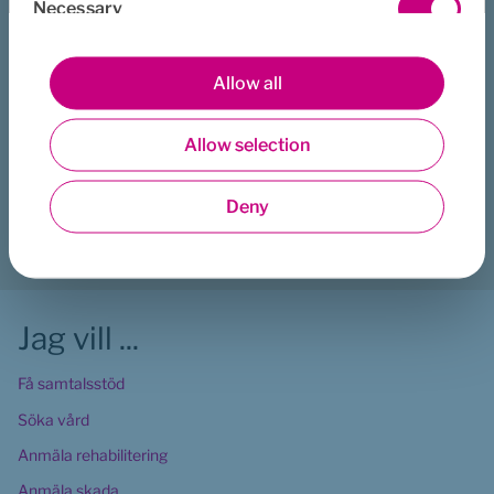
Necessary
Selection
Ladda ner: Euro Accidents års- och 
pdf, 2.8 MB.
hållbarhetsredovisning för 2023 (pdf)
Preferences
Allow all
Hjälpte den här sidan dig?
Allow selection
Statistics
Ja
Nej
Deny
Marketing
Ladda ner
Skriv ut
Dela
Jag vill ...
Få samtalsstöd
Söka vård
Anmäla rehabilitering
Anmäla skada