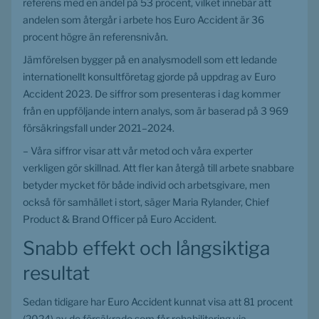
referens med en andel på 53 procent, vilket innebär att 
andelen som återgår i arbete hos Euro Accident är 36 
procent högre än referensnivån.
Jämförelsen bygger på en analysmodell som ett ledande 
internationellt konsultföretag gjorde på uppdrag av Euro 
Accident 2023. De siffror som presenteras i dag kommer 
från en uppföljande intern analys, som är baserad på 3 969 
försäkringsfall under 2021–2024.
– Våra siffror visar att vår metod och våra experter 
verkligen gör skillnad. Att fler kan återgå till arbete snabbare 
betyder mycket för både individ och arbetsgivare, men 
också för samhället i stort, säger Maria Rylander, Chief 
Product & Brand Officer på Euro Accident.
Snabb effekt och långsiktiga 
resultat
Sedan tidigare har Euro Accident kunnat visa att 81 procent 
(2024) av de försäkrade som får rehabilitering via 