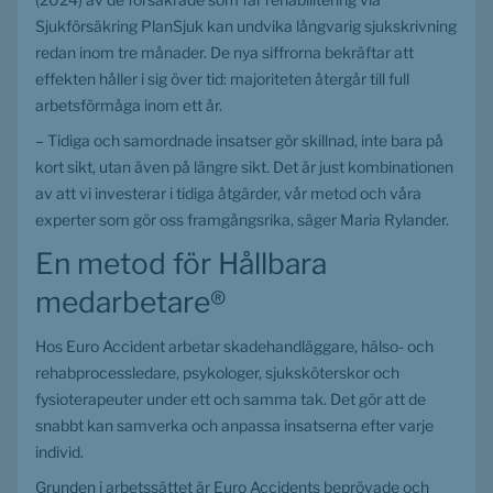
Sjukförsäkring PlanSjuk kan undvika långvarig sjukskrivning 
redan inom tre månader. De nya siffrorna bekräftar att 
effekten håller i sig över tid: majoriteten återgår till full 
arbetsförmåga inom ett år.
– Tidiga och samordnade insatser gör skillnad, inte bara på 
kort sikt, utan även på längre sikt. Det är just kombinationen 
av att vi investerar i tidiga åtgärder, vår metod och våra 
experter som gör oss framgångsrika, säger Maria Rylander.
En metod för Hållbara 
medarbetare®
Hos Euro Accident arbetar skadehandläggare, hälso- och 
rehabprocessledare, psykologer, sjuksköterskor och 
fysioterapeuter under ett och samma tak. Det gör att de 
snabbt kan samverka och anpassa insatserna efter varje 
individ.
Grunden i arbetssättet är Euro Accidents beprövade och 