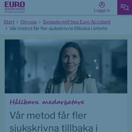
Logga in
Start
Om oss
Senaste nytt hos Euro Accident
Vår metod får fler sjukskrivna tillbaka i arbete
Start av huvudinnehåll
Hållbara medarbetare
Vår metod får fler 
sjukskrivna tillbaka i 