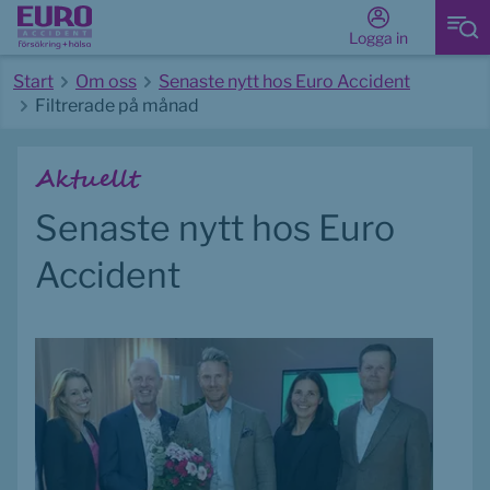
Logga in
Start
Om oss
Senaste nytt hos Euro Accident
Filtrerade på månad
Start av huvudinnehåll
Aktuellt
Senaste nytt hos Euro 
Accident