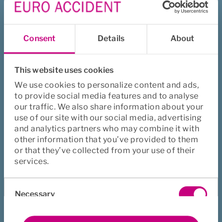
December
November
Oktober
September
Augusti
Juni
Consent
Details
About
Maj
April
Mars
This website uses cookies
Januari
We use cookies to personalize content and ads,
to provide social media features and to analyse
our traffic. We also share information about your
2021
use of our site with our social media, advertising
and analytics partners who may combine it with
December
November
Oktober
other information that you’ve provided to them
or that they’ve collected from your use of their
September
Augusti
Juni
services.
Mars
Consent
Necessary
Selection
2020