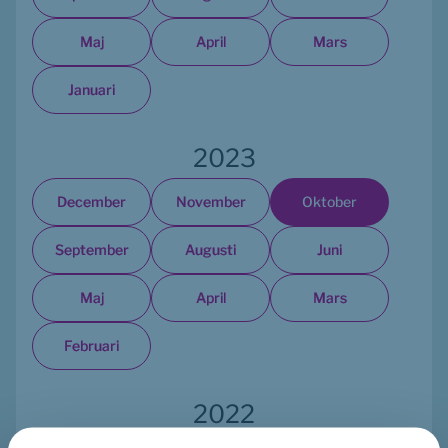
Maj
April
Mars
Januari
2023
December
November
Oktober
September
Augusti
Juni
Maj
April
Mars
Februari
2022