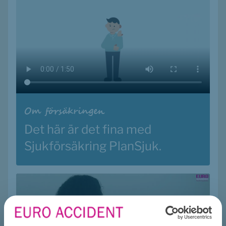
Om försäkringen
Det här är det fina med 
Sjukförsäkring PlanSjuk.