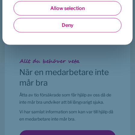
långtidssjuka. Förebyggande hälsotjänster. 
Allow selection
Rehabiliteringsstöd för att undvika långa sjukskrivningar.
 Läs 
Statistics
mer om Sjukförsäkring PlanSjuk .
Deny
Läs mer om att köpa försäkringen
Marketing
Allt du behöver veta
När en medarbetare inte 
mår bra
Åtta av tio försäkrade som får hjälp av oss då de 
inte mår bra undviker att bli långvarigt sjuka.
Vi har samlat information som kan var till hjälp då 
en medarbetare inte mår bra.