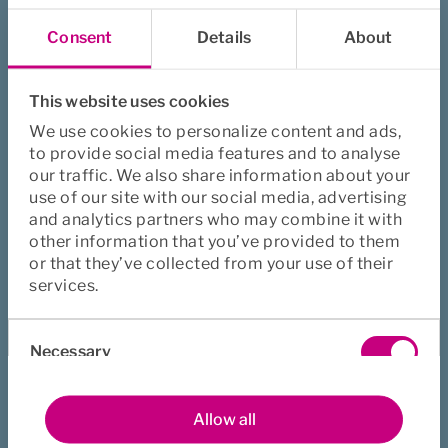
Consent
Details
About
This website uses cookies
We use cookies to personalize content and ads,
"Annie"
to provide social media features and to analyse
our traffic. We also share information about your
Se filmen där vi visar hur ett 
use of our site with our social media, advertising
riktigt fall skulle kunna se ut.
and analytics partners who may combine it with
other information that you’ve provided to them
or that they’ve collected from your use of their
services.
En helförsäkring för företag som 
Consent
vill ha trygga och friska 
Necessary
Selection
medarbetare
Preferences
Allow all
Ekonomisk ersättning till medarbetare som blir 