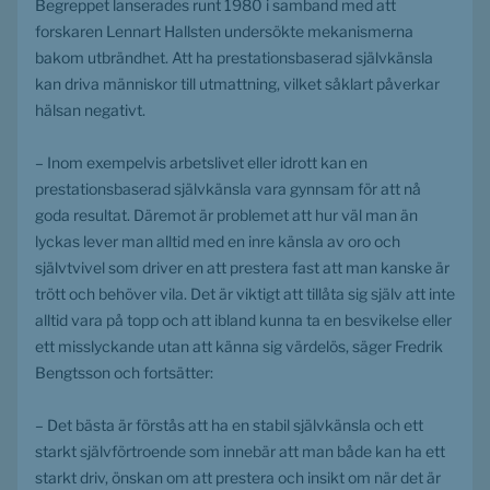
Begreppet lanserades runt 1980 i samband med att 
forskaren Lennart Hallsten undersökte mekanismerna 
bakom utbrändhet. Att ha prestationsbaserad självkänsla 
kan driva människor till utmattning, vilket såklart påverkar 
hälsan negativt. 
– Inom exempelvis arbetslivet eller idrott kan en 
prestationsbaserad självkänsla vara gynnsam för att nå 
goda resultat. Däremot är problemet att hur väl man än 
lyckas lever man alltid med en inre känsla av oro och 
självtvivel som driver en att prestera fast att man kanske är 
trött och behöver vila. Det är viktigt att tillåta sig själv att inte 
alltid vara på topp och att ibland kunna ta en besvikelse eller 
ett misslyckande utan att känna sig värdelös, säger Fredrik 
Bengtsson och fortsätter:
– Det bästa är förstås att ha en stabil självkänsla och ett 
starkt självförtroende som innebär att man både kan ha ett 
starkt driv, önskan om att prestera och insikt om när det är 