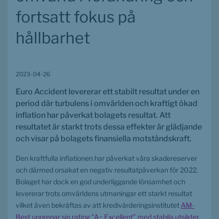
fortsatt fokus på 
hållbarhet
2023-04-26
Euro Accident levererar ett stabilt resultat under en 
period där turbulens i omvärlden och kraftigt ökad 
inflation har påverkat bolagets resultat. Att 
resultatet är starkt trots dessa effekter är glädjande 
och visar på bolagets finansiella motståndskraft. 
Den kraftfulla inflationen har påverkat våra skadereserver 
och därmed orsakat en negativ resultatpåverkan för 2022. 
Bolaget har dock en god underliggande lönsamhet och 
levererar trots omvärldens utmaningar ett starkt resultat 
vilket även bekräftas av att kredivärderingsinstitutet 
AM-
Best upprepar sin rating ”A− Excellent” med stabila utsikter.