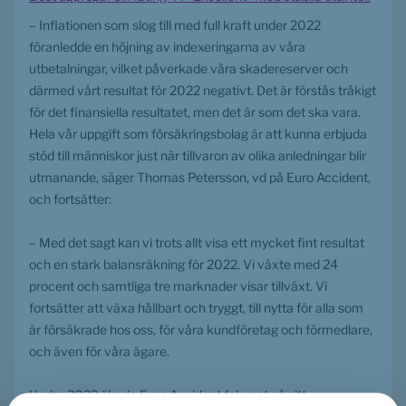
– Inflationen som slog till med full kraft under 2022 
föranledde en höjning av indexeringarna av våra 
utbetalningar, vilket påverkade våra skadereserver och 
därmed vårt resultat för 2022 negativt. Det är förstås tråkigt 
för det finansiella resultatet, men det är som det ska vara. 
Hela vår uppgift som försäkringsbolag är att kunna erbjuda 
stöd till människor just när tillvaron av olika anledningar blir 
utmanande, säger Thomas Petersson, vd på Euro Accident, 
och fortsätter: 
– Med det sagt kan vi trots allt visa ett mycket fint resultat 
och en stark balansräkning för 2022. Vi växte med 24 
procent och samtliga tre marknader visar tillväxt. Vi 
fortsätter att växa hållbart och tryggt, till nytta för alla som 
är försäkrade hos oss, för våra kundföretag och förmedlare, 
och även för våra ägare.
Under 2022 ökade Euro Accident fokuset på sitt 