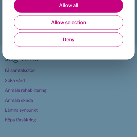
Hjälpte den här sidan dig?
Preferences
Allow all
Ja
Nej
Allow selection
Statistics
Ladda ner
Skriv ut
Dela
Deny
Marketing
Jag vill ...
Få samtalsstöd
Söka vård
Anmäla rehabilitering
Anmäla skada
Lämna synpunkt
Köpa försäkring