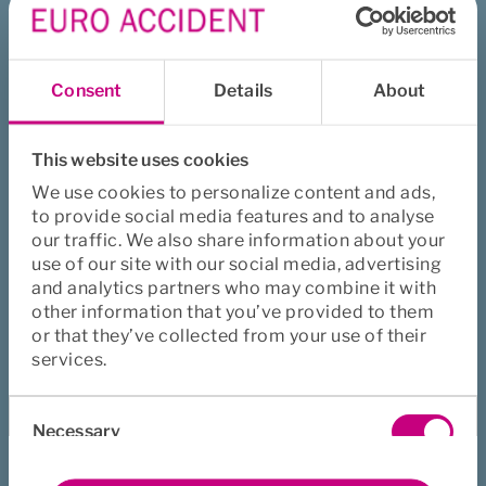
hållbarhetsarbete inom fokusområdena hållbart 
produkterbjudande, våra medarbetare, ansvarsfullt 
företagande och miljö. Långsiktig hållbar utveckling är 
Consent
Details
About
grundläggande för den verksamhet vi bedriver och vi 
arbetar kontinuerligt med FN:s globala mål för hållbar 
utveckling och för att minska vårt klimatavtryck. 
This website uses cookies
We use cookies to personalize content and ads,
– Vi står inför stora förändringar med krav på nya processer 
to provide social media features and to analyse
och rapporteringsregelverk på hållbarhetsområdet. Under 
our traffic. We also share information about your
2023 kommer vi att jobba vidare med att utveckla vårt 
use of our site with our social media, advertising
strategiska hållbarhetsarbete för att fortsätta realisera våra 
and analytics partners who may combine it with
hållbarhetsmål. Utmaningen de närmaste åren är att bli 
other information that you’ve provided to them
klimatneutrala samt att se till att nya lagar och regler 
or that they’ve collected from your use of their
implementeras, avslutar Thomas Petersson.
services.
Ladda ner: Euro Accidents års- och 
Consent
pdf, 2.9 MB.
hållbarhetsredovisning för 2022 (pdf)
Necessary
Selection